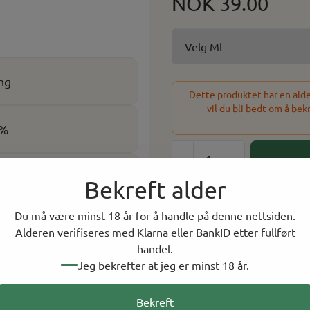
NOK 39.00
ng
Dette produktet har en alder
vil du bli bedt om å bek
5%
-
+
dme
Bekreft alder
86 På lager
Du må være minst 18 år for å handle på denne nettsiden.
På lager i
2
butikker, 
Alderen verifiseres med Klarna eller BankID etter fullført
handel.
Rask levering
Jeg bekrefter at jeg er minst 18 år.
Norsk Nettbutikk
Bekreft