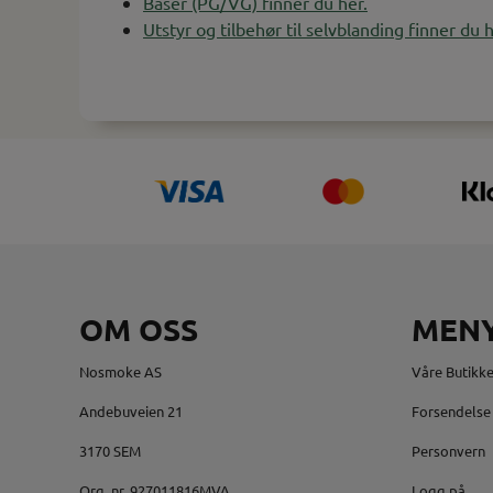
Baser (PG/VG) finner du her.
Utstyr og tilbehør til selvblanding finner du h
OM OSS
MEN
Nosmoke AS
Våre Butikke
Andebuveien 21
Forsendelse 
3170 SEM
Personvern
Org. nr. 927011816MVA
Logg på