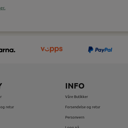
er.
Y
INFO
r
Våre Butikker
og retur
Forsendelse og retur
Personvern
Logg på