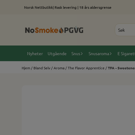
Hopp til innhold
Norsk Nettbutikk| Rask levering | 18 års aldersgrense
Nyheter
Utgående
Snus
Snusaroma
E Sigaret
Hjem
/
Bland Selv
/
Aroma
/
The Flavor Apprentice
/
TFA - Sweetene