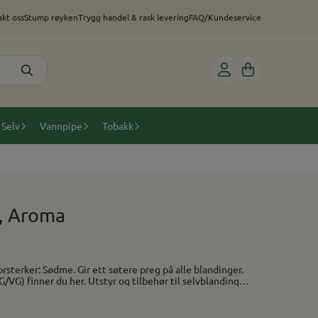
kt oss
Stump røyken
Trygg handel & rask levering
FAQ/Kundeservice
 Selv
Vannpipe
Tobakk
, Aroma