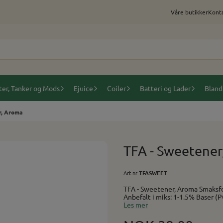
Våre butikker
Konta
ter, Tanker og Mods
Ejuice
Coiler
Batteri og Lader
Bland
r, Aroma
TFA - Sweetener
Art.nr:
TFASWEET
TFA - Sweetener, Aroma Smaksforsterker: Sødme. Gir ett søtere preg på alle blandinger.
Anbefalt i miks: 1-1.5% Baser (PG/VG) finner du her. Utstyr og tilbehør til selvblanding
finner du her.
Les mer