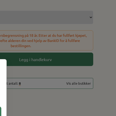
sbegrensning på 18 år. Etter at du har fullført kjøpet,
refte alderen din ved hjelp av BankID for å fullføre
bestillingen.
Legg i handlekurv
totalt antall:
8
Vis alle butikker