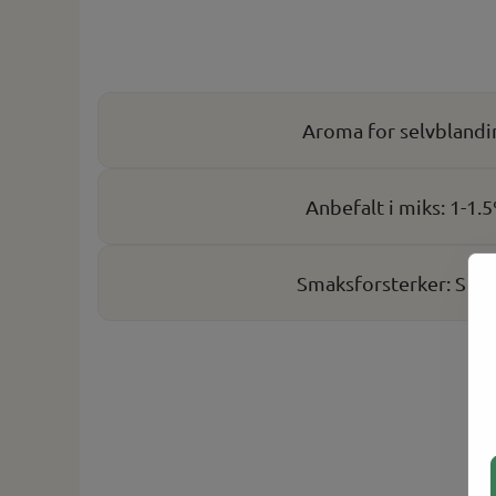
Aroma for selvblandi
Anbefalt i miks: 1-1.
Smaksforsterker: Sø