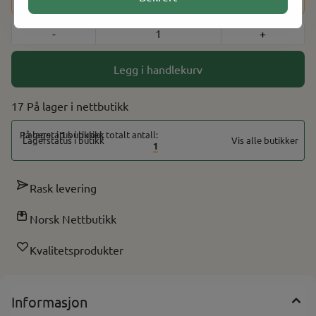
din ved hjelp av BankID for å fullføre bestillingen.
-
+
Legg i handlekurv
17 På lager
På lager i
1
butikker, totalt antall:
Vis alle butikker
1
Rask levering
Norsk Nettbutikk
Kvalitetsprodukter
Informasjon