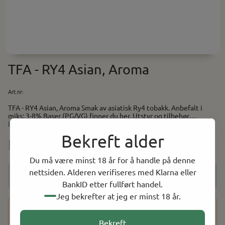
TFA - RY4 Asian, Aroma
Art.nr:
TFA - RY4 Asian, Aroma Smak av asiatisk Ry4 tobakk. Anbefalt i
miks: 3-8% Baser (PG/VG) finner du her. Utstyr og tilbehør
til selvblanding finner du her.
Les mer
Bekreft alder
NOK 39.00
Du må være minst 18 år for å handle på denne
nettsiden. Alderen verifiseres med Klarna eller
BankID etter fullført handel.
Jeg bekrefter at jeg er minst 18 år.
Dette produktet har en aldersbegrensning på 18 år. Etter at
du har fullført kjøpet, vil du bli bedt om å bekrefte alderen
Bekreft