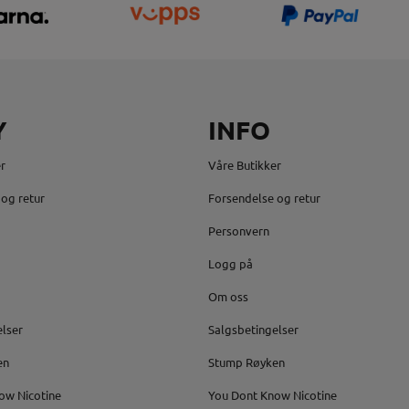
Y
INFO
r
Våre Butikker
og retur
Forsendelse og retur
Personvern
Logg på
Om oss
elser
Salgsbetingelser
en
Stump Røyken
ow Nicotine
You Dont Know Nicotine