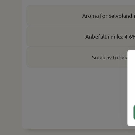
Aroma for selvblandi
Anbefalt i miks: 4-6
Smak av tobakk