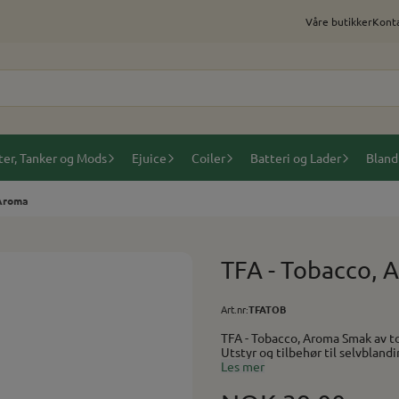
Våre butikker
Konta
ter, Tanker og Mods
Ejuice
Coiler
Batteri og Lader
Bland
 Aroma
TFA - Tobacco, 
Art.nr:
TFATOB
TFA - Tobacco, Aroma Smak av tobakk. Anbefalt i miks: 4-6% Baser (PG/VG) finner du her.
Utstyr og tilbehør til selvblandi
Les mer