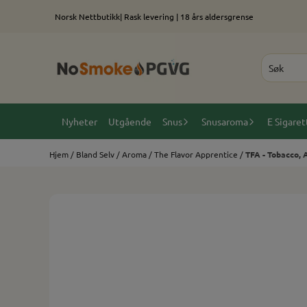
Hopp til innhold
Norsk Nettbutikk| Rask levering | 18 års aldersgrense
Nyheter
Utgående
Snus
Snusaroma
E Sigaret
Hjem
/
Bland Selv
/
Aroma
/
The Flavor Apprentice
/
TFA - Tobacco,