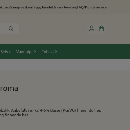
kt oss
Stump røyken
Trygg handel & rask levering
FAQ/Kundeservice
 Selv
Vannpipe
Tobakk
Aroma
ng finner du her.