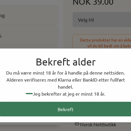
NOK 39.00
ng
%
Dette produktet har en alder
vil du bli bedt om å bek
Bekreft alder
-
+
Du må være minst 18 år for å handle på denne nettsiden.
Alderen verifiseres med Klarna eller BankID etter fullført
8 På lager
handel.
Jeg bekrefter at jeg er minst 18 år.
På lager i
0
butikker, 
Bekreft
Rask levering
Norsk Nettbutikk