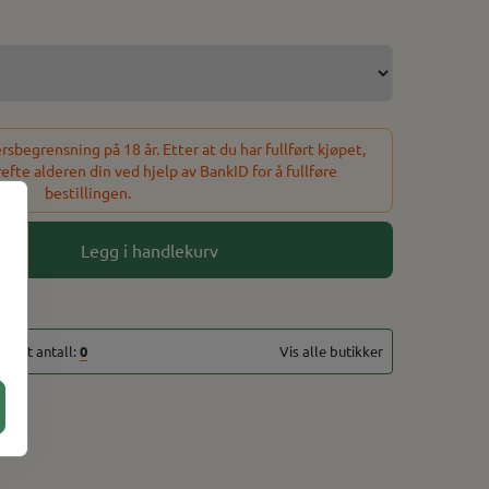
sbegrensning på 18 år. Etter at du har fullført kjøpet,
refte alderen din ved hjelp av BankID for å fullføre
bestillingen.
Legg i handlekurv
totalt antall:
0
Vis alle butikker