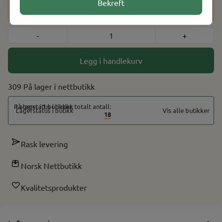
Bekreft
du har fullført kjøpet, vil du bli bedt om å bekrefte alderen
din ved hjelp av BankID for å fullføre bestillingen.
-
+
Legg i handlekurv
309 På lager
På lager i
1
butikker, totalt antall:
Vis alle butikker
18
Rask levering
Norsk Nettbutikk
Kvalitetsprodukter