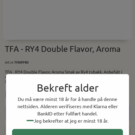
TFA - RY4 Double Flavor, Aroma
Art.nr:
TFARY4D
TFA - RY4 Double Flavor, Aroma Smak av Ry4 tobakk. Anbefalt i
miks: 3-8% Baser (PG/VG) finner du her. Utstyr og tilbehør
til selvblanding finner du her.
Les mer
Bekreft alder
NOK 39.00
Du må være minst 18 år for å handle på denne
nettsiden. Alderen verifiseres med Klarna eller
BankID etter fullført handel.
Jeg bekrefter at jeg er minst 18 år.
Dette produktet har en aldersbegrensning på 18 år. Etter at