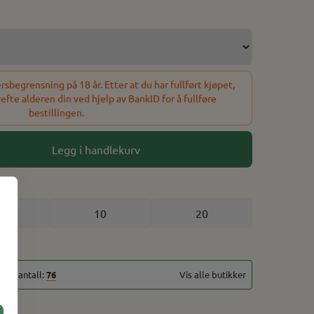
sbegrensning på 18 år. Etter at du har fullført kjøpet,
refte alderen din ved hjelp av BankID for å fullføre
bestillingen.
Legg i handlekurv
5
10
20
talt antall:
76
Vis alle butikker