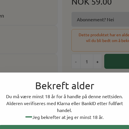
NOK 59.00
en
Dette produktet har en alder
vil du bli bedt om å bek
-
+
Velg antall
Bekreft alder
1
Du må være minst 18 år for å handle på denne nettsiden.
143 På lager
Alderen verifiseres med Klarna eller BankID etter fullført
handel.
På lager i
10
butikker, to
Jeg bekrefter at jeg er minst 18 år.