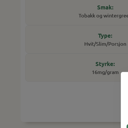
Tobakk og wintergre
Hvit/Slim/Porsjon
16mg/gram