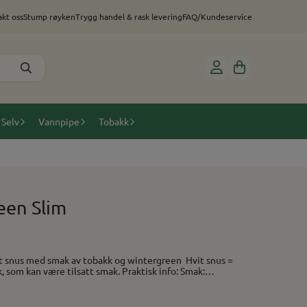
kt oss
Stump røyken
Trygg handel & rask levering
FAQ/Kundeservice
 Selv
Vannpipe
Tobakk
een Slim
være tilsatt smak. Praktisk info: Smak: