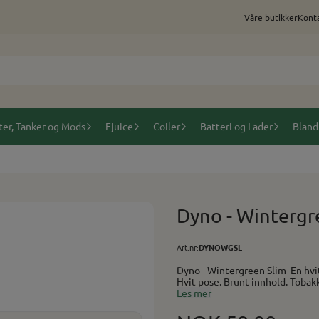
Våre butikker
Konta
ter, Tanker og Mods
Ejuice
Coiler
Batteri og Lader
Bland
Dyno - Wintergr
Art.nr:
DYNOWGSL
Dyno - Wintergreen Slim En hvit snus med smak av tobakk og wintergreen Hvit snus =
Hvit pose. Brunt innhold. Tobakk, som kan 
Tobakk/Wintergreen Type: Hvit Porsjonsformat: Slim Vekt: 15 gram Antall Porsjoner: Ca.
Les mer
25 Styrke: 16 mg/gram