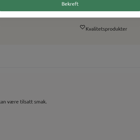
Rask levering
Bekreft
Norsk Nettbutikk
Kvalitetsprodukter
kan være tilsatt smak.