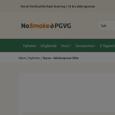
Hopp til innhold
Norsk Nettbutikk| Rask levering | 18 års aldersgrense
Nyheter
Utgående
Snus
Snusaroma
E Sigaret
Hjem
/
Nyheter
/
Dyno - Wintergreen Slim