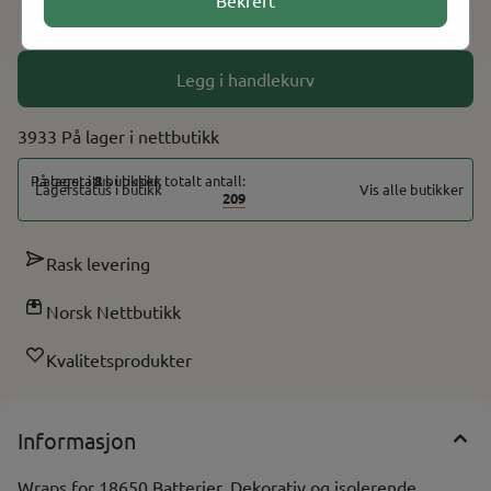
-
+
Legg i handlekurv
3933 På lager
På lager i
8
butikker, totalt antall:
Vis alle butikker
209
Rask levering
Norsk Nettbutikk
Kvalitetsprodukter
Informasjon
Wraps for 18650 Batterier. Dekorativ og isolerende