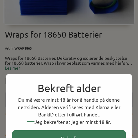
Wraps for 18650 Batterier
Art.nr:
WRAP1865
Wraps for 18650 Batterier. Dekorativ og isolerende beskyttelse
for 18650 batterier. Wrap i krympeplast som varmes med hårføner
Les mer
e.t.
NOK 5.00
Bekreft alder
Du må være minst 18 år for å handle på denne
nettsiden. Alderen verifiseres med Klarna eller
BankID etter fullført handel.
Dette produktet har en aldersbegrensning på 18 år. Etter at
Jeg bekrefter at jeg er minst 18 år.
du har fullført kjøpet, vil du bli bedt om å bekrefte alderen
din ved hjelp av BankID for å fullføre bestillingen.
Bekreft