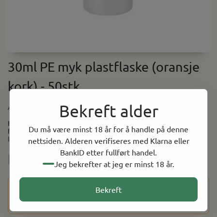
30ml PE myk plastflaske (oransje
kork) - 50stk
Bekreft alder
Art.nr:
FLA-30ML-MYKO50
Klar 30ml flaske i myk plast med oransje skrukork. Pakke på 50
Du må være minst 18 år for å handle på denne
flasker.
Les mer
nettsiden. Alderen verifiseres med Klarna eller
BankID etter fullført handel.
NOK 59.00
Jeg bekrefter at jeg er minst 18 år.
Dette produktet har en aldersbegrensning på 18 år. Etter at
Bekreft
du har fullført kjøpet, vil du bli bedt om å bekrefte alderen
din ved hjelp av BankID for å fullføre bestillingen.