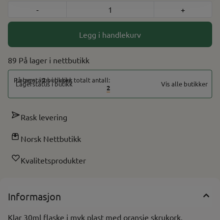
-
+
Legg i handlekurv
89 På lager
På lager i
2
butikker, totalt antall:
Vis alle butikker
2
Rask levering
Norsk Nettbutikk
Kvalitetsprodukter
Informasjon
Klar 30ml flaske i myk plast med oransje skrukork.