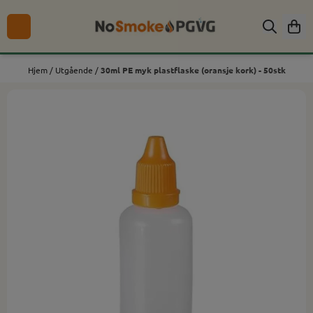
Hopp til innhold
Hjem
/
Utgående
/
30ml PE myk plastflaske (oransje kork) - 50stk