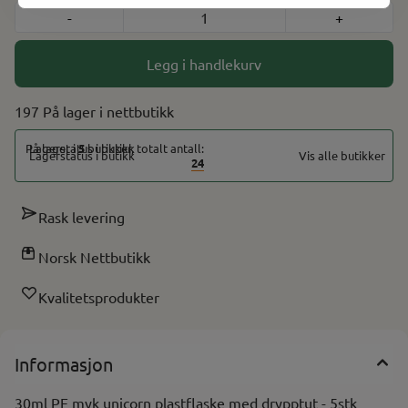
-
+
Legg i handlekurv
197 På lager
På lager i
5
butikker, totalt antall:
Vis alle butikker
24
Rask levering
Norsk Nettbutikk
Kvalitetsprodukter
Informasjon
30ml PE myk unicorn plastflaske med drypptut - 5stk