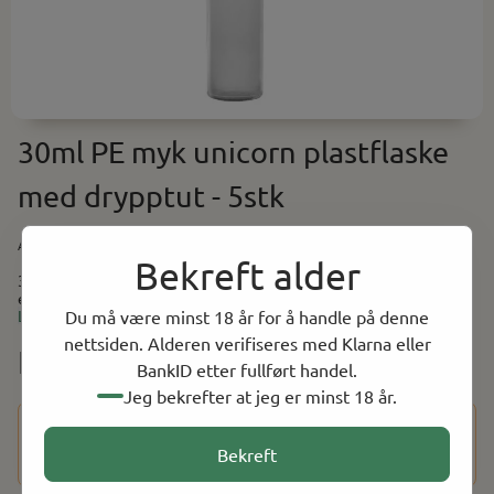
30ml PE myk unicorn plastflaske
med drypptut - 5stk
Art.nr:
30MLPEU5
Bekreft alder
30ml PE myk unicorn plastflaske med drypptut - 5stk Unicorn er
en tynnere og høyere flaske. Generisk produktbilde.
Les mer
Du må være minst 18 år for å handle på denne
nettsiden. Alderen verifiseres med Klarna eller
NOK 30.00
BankID etter fullført handel.
Jeg bekrefter at jeg er minst 18 år.
Dette produktet har en aldersbegrensning på 18 år. Etter at
du har fullført kjøpet, vil du bli bedt om å bekrefte alderen
Bekreft
din ved hjelp av BankID for å fullføre bestillingen.