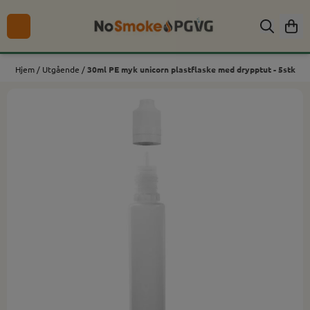
Hopp til innhold
Hjem
/
Utgående
/
30ml PE myk unicorn plastflaske med drypptut - 5stk