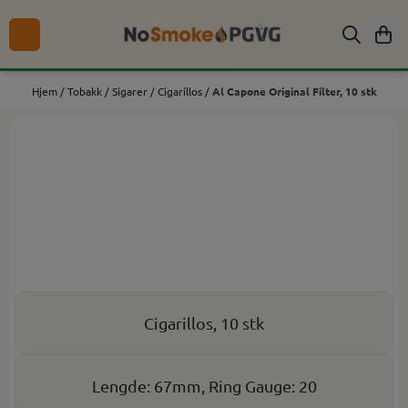
Hopp til innhold
Hjem
/
Tobakk
/
Sigarer
/
Cigarillos
/
Al Capone Original Filter, 10 stk
Cigarillos, 10 stk
Lengde: 67mm, Ring Gauge: 20