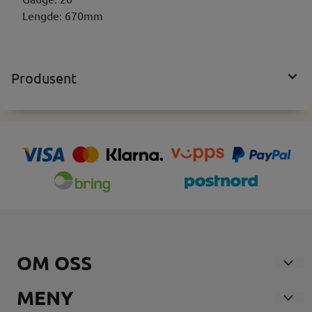
Lengde: 670mm
Produsent
OM OSS
Nosmoke AS
MENY