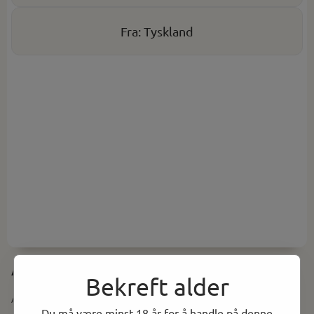
Fra: Tyskland
Al Capone Original Filter, 10 stk
Bekreft alder
Art.nr:
ACOFILTER10P
Du må være minst 18 år for å handle på denne