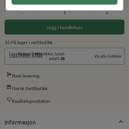
-
+
Legg i handlekurv
35 På lager
På lager i
13
butikker, totalt
Vis alle butikker
antall:
28
Rask levering
Norsk Nettbutikk
Kvalitetsprodukter
Informasjon