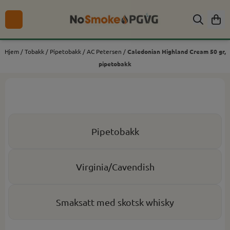
Hopp til innhold
Hjem
/
Tobakk
/
Pipetobakk
/
AC Petersen
/
Caledonian Highland Cream 50 gr,
pipetobakk
Pipetobakk
Virginia/Cavendish
Smaksatt med skotsk whisky