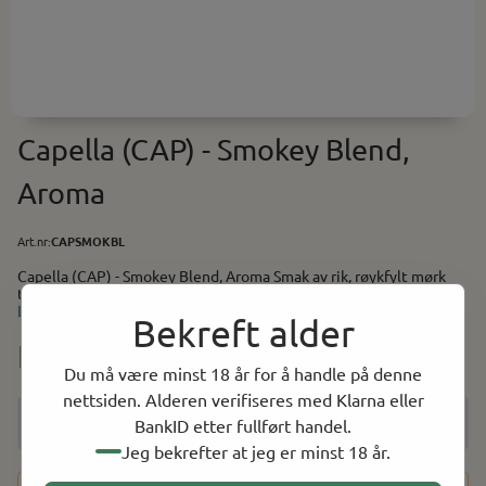
Capella (CAP) - Smokey Blend,
Aroma
Art.nr:
CAPSMOKBL
Capella (CAP) - Smokey Blend, Aroma Smak av rik, røykfylt mørk
tobakksblanding med et hint av tre. Anbefalt i miks: 5-10% Baser
(PG/VG) finner du her. Utstyr og tilbehør til selvblanding finner du
Les mer
Bekreft alder
her.
NOK 39.00
Du må være minst 18 år for å handle på denne
nettsiden. Alderen verifiseres med Klarna eller
BankID etter fullført handel.
Jeg bekrefter at jeg er minst 18 år.