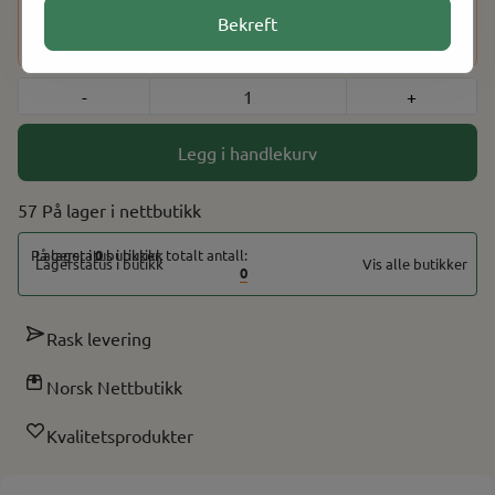
Dette produktet har en aldersbegrensning på 18 år. Etter at
Bekreft
du har fullført kjøpet, vil du bli bedt om å bekrefte alderen
din ved hjelp av BankID for å fullføre bestillingen.
-
+
Legg i handlekurv
57 På lager
På lager i
0
butikker, totalt antall:
Vis alle butikker
0
Rask levering
Norsk Nettbutikk
Kvalitetsprodukter