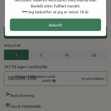
du har fullført kjøpet, vil du bli bedt om å bekrefte alderen
BankID etter fullført handel.
din ved hjelp av BankID for å fullføre bestillingen.
Jeg bekrefter at jeg er minst 18 år.
-
+
Bekreft
Legg i handlekurv
Velg antall
1
5
10
20
347 På lager
På lager i
11
butikker, totalt
Vis alle butikker
antall:
58
Rask levering
Norsk Nettbutikk