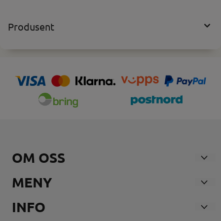
Produsent
OM OSS
Nosmoke AS
MENY
Andebuveien 21
Våre Butikker
INFO
3170 SEM
Forsendelse og retur