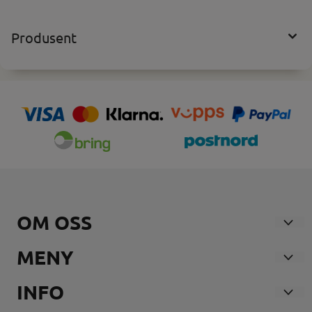
Produsent
OM OSS
Nosmoke AS
MENY
Andebuveien 21
Våre Butikker
INFO
3170 SEM
Forsendelse og retur