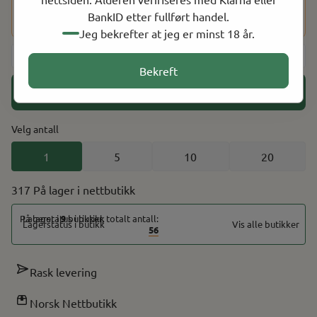
du har fullført kjøpet, vil du bli bedt om å bekrefte alderen
BankID etter fullført handel.
din ved hjelp av BankID for å fullføre bestillingen.
Jeg bekrefter at jeg er minst 18 år.
-
+
Bekreft
Legg i handlekurv
Velg antall
1
5
10
20
317 På lager
På lager i
9
butikker, totalt antall:
Vis alle butikker
56
Rask levering
Norsk Nettbutikk