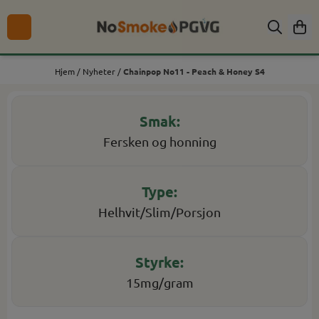
Hopp til innhold
Hjem
/
Nyheter
/
Chainpop No11 - Peach & Honey S4
Fersken og honning
Helhvit/Slim/Porsjon
15mg/gram