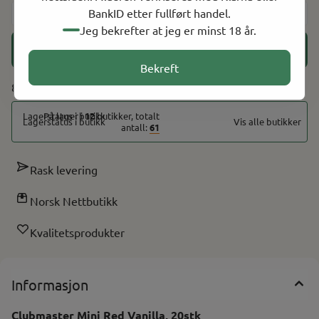
BankID etter fullført handel.
-
+
Jeg bekrefter at jeg er minst 18 år.
Legg i handlekurv
Bekreft
85 På lager
På lager i
12
butikker, totalt
Vis alle butikker
antall:
61
Rask levering
Norsk Nettbutikk
Kvalitetsprodukter
Informasjon
Clubmaster Mini Red Vanilla, 20stk