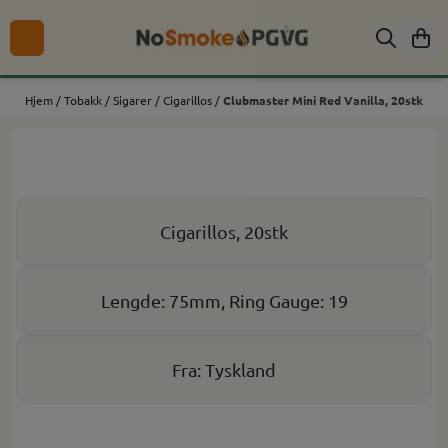
Hopp til innhold
Hjem
/
Tobakk
/
Sigarer
/
Cigarillos
/
Clubmaster Mini Red Vanilla, 20stk
Cigarillos, 20stk
Lengde: 75mm, Ring Gauge: 19
Fra: Tyskland