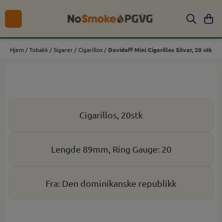
Hopp til innhold
Hjem
/
Tobakk
/
Sigarer
/
Cigarillos
/
Davidoff Mini Cigarillos Silver, 20 stk
Cigarillos, 20stk
Lengde 89mm, Ring Gauge: 20
Fra: Den dominikanske republikk