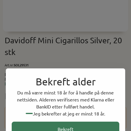
Davidoff Mini Cigarillos Silver, 20
stk
Art.nr:
SOL29531
Davidoff Mini Cigarillos Silver, 20 stk Tidligere kjent som Davidoff
Bekreft alder
Mini Cigarillos Light. Lengde: 89mm Ring Gauge: 20
Opprinnelsesland: Den dominikanske republikk
Les mer
Du må være minst 18 år for å handle på denne
NOK 400.00
nettsiden. Alderen verifiseres med Klarna eller
BankID etter fullført handel.
Dette produktet har en aldersbegrensning på 18 år. Etter at
Jeg bekrefter at jeg er minst 18 år.
du har fullført kjøpet, vil du bli bedt om å bekrefte alderen
din ved hjelp av BankID for å fullføre bestillingen.
Bekreft