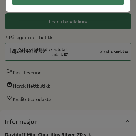
-
+
Legg i handlekurv
7 På lager
På lager i
14
butikker, totalt
Vis alle butikker
antall:
37
Rask levering
Norsk Nettbutikk
Kvalitetsprodukter
Informasjon
Davidoff Mini Cigarillos Silver, 20 stk