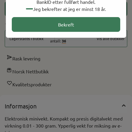
BankID etter fullført handel.
Jeg bekrefter at jeg er minst 18 år.
Legg i handlekurv
13 På lager
Bekreft
På lager i
10
butikker, totalt
Vis alle butikker
antall:
36
Rask levering
Norsk Nettbutikk
Kvalitetsprodukter
Informasjon
Elektronisk minivekt. Kompakt og presis digitalvekt med
virkning 0.01 - 300 gram. Ypperlig vekt for miksing av e-