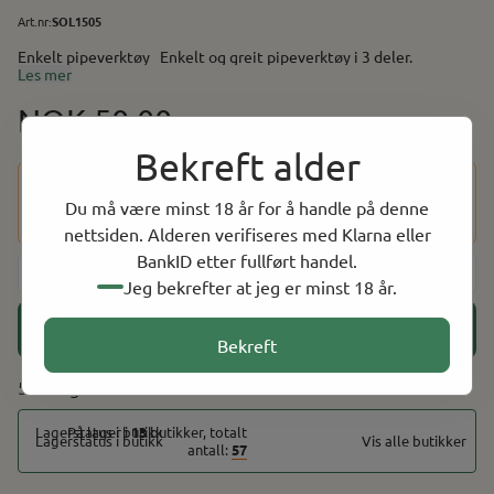
Art.nr:
SOL1505
Enkelt pipeverktøy Enkelt og greit pipeverktøy i 3 deler.
Les mer
NOK 50.00
Bekreft alder
Dette produktet har en aldersbegrensning på 18 år. Etter at
du har fullført kjøpet, vil du bli bedt om å bekrefte alderen
Du må være minst 18 år for å handle på denne
din ved hjelp av BankID for å fullføre bestillingen.
nettsiden. Alderen verifiseres med Klarna eller
BankID etter fullført handel.
-
+
Jeg bekrefter at jeg er minst 18 år.
Legg i handlekurv
Bekreft
5 På lager
På lager i
13
butikker, totalt
Vis alle butikker
antall:
57