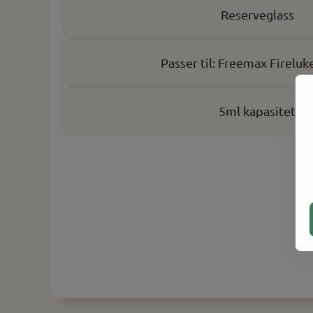
Reserveglass
Passer til: Freemax Fireluk
5ml kapasitet