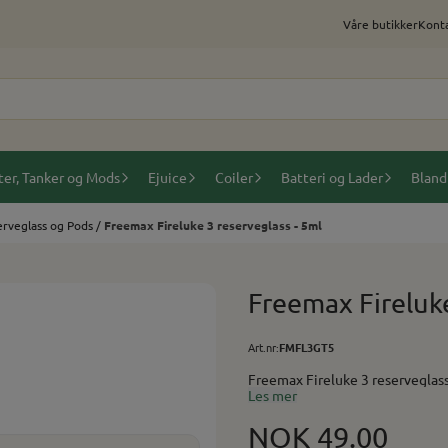
Våre butikker
Konta
ter, Tanker og Mods
Ejuice
Coiler
Batteri og Lader
Bland
rveglass og Pods
/
Freemax Fireluke 3 reserveglass - 5ml
Freemax Fireluke
Art.nr:
FMFL3GT5
Les mer
NOK 49.00