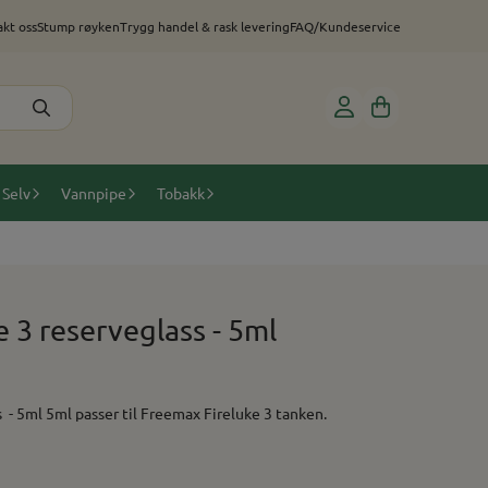
kt oss
Stump røyken
Trygg handel & rask levering
FAQ/Kundeservice
 Selv
Vannpipe
Tobakk
 3 reserveglass - 5ml
Freemax Fireluke 3 reserveglass - 5ml 5ml passer til Freemax Fireluke 3 tanken.