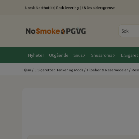
Hopp til innhold
Norsk Nettbutikk| Rask levering | 18 års aldersgrense
Nyheter
Utgående
Snus
Snusaroma
E Sigaret
Hjem
/
E Sigaretter, Tanker og Mods
/
Tilbehør & Reservedeler
/
Rese