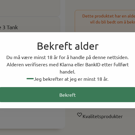
Dette produktet har en alder
vil du bli bedt om å bek
e 3 Tank
Bekreft alder
-
+
Du må være minst 18 år for å handle på denne nettsiden.
71 På lager
Alderen verifiseres med Klarna eller BankID etter fullført
handel.
På lager i
7
butikker, to
Jeg bekrefter at jeg er minst 18 år.
Rask levering
Bekreft
Norsk Nettbutikk
Kvalitetsprodukter