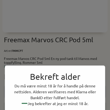
Freemax Marvos CRC Pod 5ml
Art.nr:
FMMCPT
Freemax Marvos CRC Pod 5ml En ny pod tank til Marvos med
toppfylling. Rommer 5ml
Les mer
Bekreft alder
NOK 99.00
Du må være minst 18 år for å handle på denne
nettsiden. Alderen verifiseres med Klarna eller
BankID etter fullført handel.
Jeg bekrefter at jeg er minst 18 år.
Få beskjed når varen er på lager