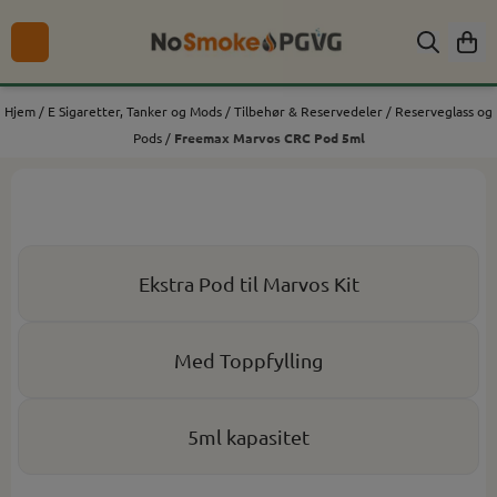
Hopp til innhold
Hjem
/
E Sigaretter, Tanker og Mods
/
Tilbehør & Reservedeler
/
Reserveglass og
Pods
/
Freemax Marvos CRC Pod 5ml
Ekstra Pod til Marvos Kit
Med Toppfylling
5ml kapasitet