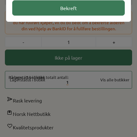
Bekreft
Dette produktet har en aldersbegrensning på 18 år. Etter at
du har fullført kjøpet, vil du bli bedt om å bekrefte alderen
din ved hjelp av BankID for å fullføre bestillingen.
-
+
Ikke på lager
På lager i
1
butikker, totalt antall:
Vis alle butikker
1
Rask levering
Norsk Nettbutikk
Kvalitetsprodukter