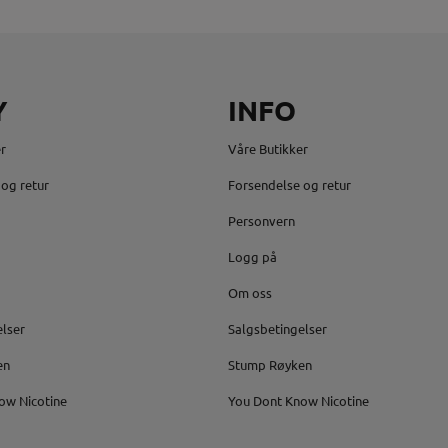
Y
INFO
r
Våre Butikker
og retur
Forsendelse og retur
Personvern
Logg på
Om oss
elser
Salgsbetingelser
en
Stump Røyken
ow Nicotine
You Dont Know Nicotine