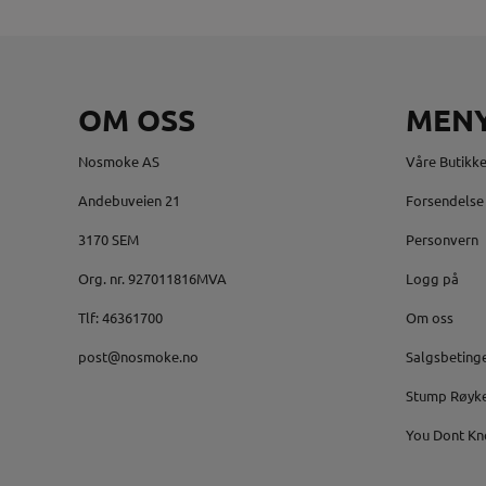
OM OSS
MEN
Nosmoke AS
Våre Butikke
Andebuveien 21
Forsendelse 
3170 SEM
Personvern
Org. nr. 927011816MVA
Logg på
Tlf:
46361700
Om oss
post@nosmoke.no
Salgsbeting
Stump Røyk
You Dont Kn