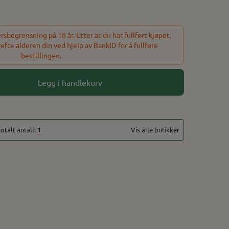
sbegrensning på 18 år. Etter at du har fullført kjøpet,
refte alderen din ved hjelp av BankID for å fullføre
bestillingen.
Legg i handlekurv
totalt antall:
1
Vis alle butikker