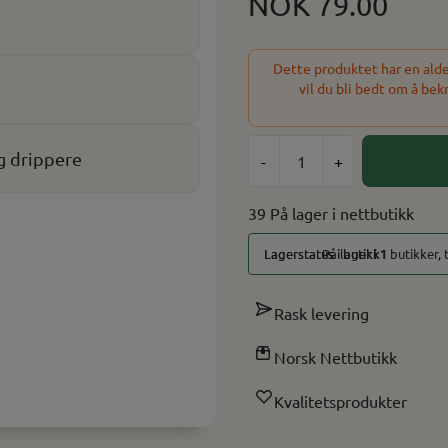
NOK 79.00
Dette produktet har en alder
vil du bli bedt om å bek
g drippere
-
+
39 På lager
På lager i
1
butikker, 
Rask levering
Norsk Nettbutikk
Kvalitetsprodukter