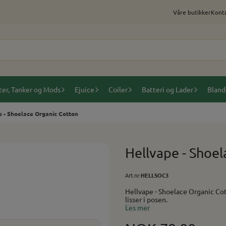
Våre butikker
Konta
ter, Tanker og Mods
Ejuice
Coiler
Batteri og Lader
Bland
 - Shoelace Organic Cotton
Hellvape - Shoe
Art.nr:
HELLSOC3
Hellvape - Shoelace Organic Cotton. Ferdig tilpasset lisser for ø2.5mm-3mm c
lisser i posen.
Les mer