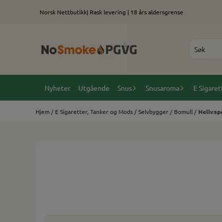
Hopp til innhold
Norsk Nettbutikk| Rask levering | 18 års aldersgrense
Nyheter
Utgående
Snus
Snusaroma
E Sigaret
Hjem
/
E Sigaretter, Tanker og Mods
/
Selvbygger
/
Bomull
/
Hellvape