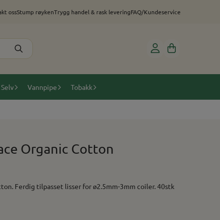
kt oss
Stump røyken
Trygg handel & rask levering
FAQ/Kundeservice
 Selv
Vannpipe
Tobakk
lace Organic Cotton
oiler. 40stk