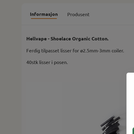
Informasjon
Produsent
Hellvape - Shoelace Organic Cotton.
Ferdig tilpasset lisser for ø2.5mm-3mm coiler.
40stk lisser i posen.