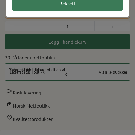
Dette produktet har en aldersbegrensning på 18 år. Etter at
Bekreft
du har fullført kjøpet, vil du bli bedt om å bekrefte alderen
din ved hjelp av BankID for å fullføre bestillingen.
-
+
Legg i handlekurv
30 På lager
På lager i
0
butikker, totalt antall:
Vis alle butikker
0
Rask levering
Norsk Nettbutikk
Kvalitetsprodukter