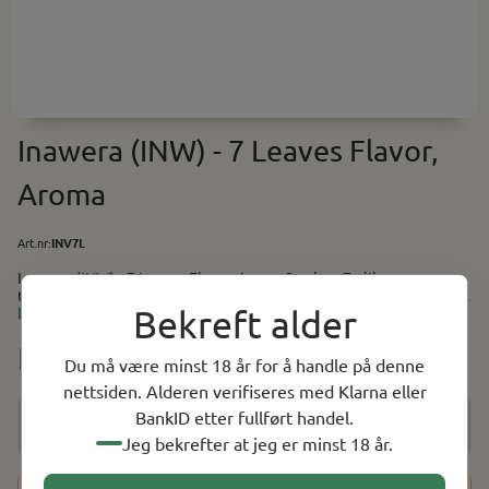
Inawera (INW) - 7 Leaves Flavor,
Aroma
Art.nr:
INV7L
Inawera (INW) - 7 Leaves Flavor, Aroma Smak av 7 ulike
tobakksmaker. Anbefalt i miks: 2-5% Baser (PG/VG) finner du her.
Bekreft alder
Utstyr og tilbehør til selvblanding finner du her.
Les mer
NOK 49.00
Du må være minst 18 år for å handle på denne
nettsiden. Alderen verifiseres med Klarna eller
BankID etter fullført handel.
Jeg bekrefter at jeg er minst 18 år.