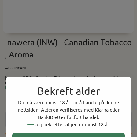
Inawera (INW) - Canadian Tobacco
, Aroma
Art.nr:
INCANT
Inawera (INW) - Canadian Tobacco , Aroma Smak av kanadisk
tobakk. Anbefalt i miks: 2-3% Baser (PG/VG) finner du her. Utstyr
Bekreft alder
og tilbehør til selvblanding finner du her.
Les mer
NOK 49.00
Du må være minst 18 år for å handle på denne
nettsiden. Alderen verifiseres med Klarna eller
BankID etter fullført handel.
Jeg bekrefter at jeg er minst 18 år.