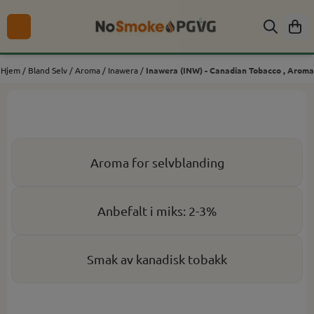
Hopp til innhold
Hjem
/
Bland Selv
/
Aroma
/
Inawera
/
Inawera (INW) - Canadian Tobacco , Aroma
Aroma for selvblanding
Anbefalt i miks: 2-3%
Smak av kanadisk tobakk