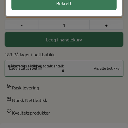
Dette produktet har en aldersbegrensning på 18 år. Etter at
Bekreft
du har fullført kjøpet, vil du bli bedt om å bekrefte alderen
din ved hjelp av BankID for å fullføre bestillingen.
-
+
Legg i handlekurv
183 På lager
På lager i
0
butikker, totalt antall:
Vis alle butikker
0
Rask levering
Norsk Nettbutikk
Kvalitetsprodukter