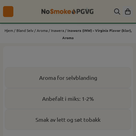
Hopp til innhold
Hjem
/
Bland Selv
/
Aroma
/
Inawera
/
Inawera (INW) - Virginia Flavor (klar),
Aroma
Aroma for selvblanding
Anbefalt i miks: 1-2%
Smak av lett og søt tobakk