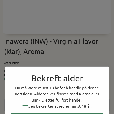
Inawera (INW) - Virginia Flavor
(klar), Aroma
Art.nr:
INVIKL
Inawera (INW) - Virginia Flavor (klar), Aroma Smak av lett og søt
tobakk. Anbefalt i miks: 1-2% Baser (PG/VG) finner du her. Utstyr
Bekreft alder
og tilbehør til selvblanding finner du her.
Les mer
Du må være minst 18 år for å handle på denne
NOK 49.00
nettsiden. Alderen verifiseres med Klarna eller
BankID etter fullført handel.
Jeg bekrefter at jeg er minst 18 år.