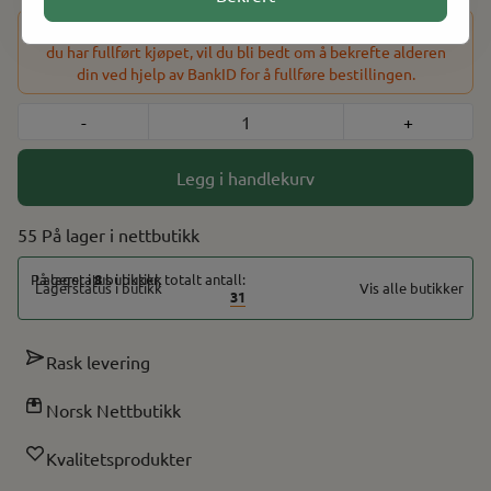
Dette produktet har en aldersbegrensning på 18 år. Etter at
du har fullført kjøpet, vil du bli bedt om å bekrefte alderen
din ved hjelp av BankID for å fullføre bestillingen.
-
+
Legg i handlekurv
55 På lager
På lager i
8
butikker, totalt antall:
Vis alle butikker
31
Rask levering
Norsk Nettbutikk
Kvalitetsprodukter