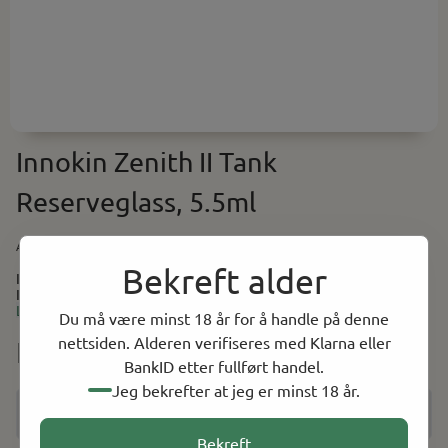
Innokin Zenith II Tank
Reserveglass, 5.5ml
Art.nr:
INZ2TGLASS55
Bekreft alder
Innokin Zenith II Tank Reserveglass, 5.5ml Reserveglass til Zenith
II tanken. Kommer i klar, eller sort frostet. Rommer 5.5ml
Les mer
Du må være minst 18 år for å handle på denne
nettsiden. Alderen verifiseres med Klarna eller
NOK 39.00
BankID etter fullført handel.
Jeg bekrefter at jeg er minst 18 år.
Bekreft