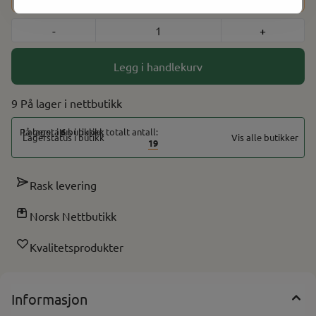
-
+
Legg i handlekurv
9 På lager
På lager i
6
butikker, totalt antall:
Vis alle butikker
19
Rask levering
Norsk Nettbutikk
Kvalitetsprodukter
Informasjon