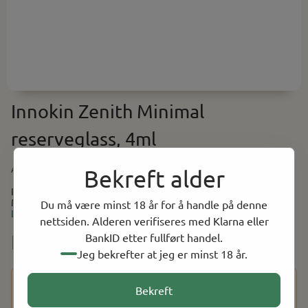
Innokin Zenith Minimal
reserveglass, 4ml
Art.nr:
INKZMRESGL
Bekreft alder
Innokin Zenith Minimal reserveglass, 4ml Reserveglass til Zentih
Minimal tanken. Rommer 4ml.
Du må være minst 18 år for å handle på denne
Les mer
nettsiden. Alderen verifiseres med Klarna eller
NOK 29.00
BankID etter fullført handel.
Jeg bekrefter at jeg er minst 18 år.
Dette produktet har en aldersbegrensning på 18 år. Etter at
Bekreft
du har fullført kjøpet, vil du bli bedt om å bekrefte alderen
din ved hjelp av BankID for å fullføre bestillingen.