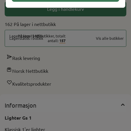
Legg i handlekurv
162 På lager
På lager i
12
butikker, totalt
Vis alle butikker
antall:
157
Rask levering
Norsk Nettbutikk
Kvalitetsprodukter
Informasjon
Lighter Gs 1
Klassisk 1'er lighter