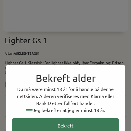
Lighter Gs 1
Art.nr:
ASKLIGHTERGS1
Lighter Gs 1 Klassisk 1'er lighter Ikke påfyllbar Forpakning: Prisen
gjelder per stk. 20 stk på brett av forhandler pakning.
Les mer
Bekreft alder
NOK 25.00
Du må være minst 18 år for å handle på denne
nettsiden. Alderen verifiseres med Klarna eller
Dette produktet har en aldersbegrensning på 18 år. Etter at
BankID etter fullført handel.
du har fullført kjøpet, vil du bli bedt om å bekrefte alderen
Jeg bekrefter at jeg er minst 18 år.
din ved hjelp av BankID for å fullføre bestillingen.
-
+
Bekreft