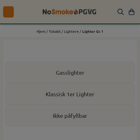
Hopp til innhold
Hjem
/
Tobakk
/
Lightere
/
Lighter Gs 1
Gasslighter
Klassisk 1er Lighter
Ikke påfyllbar