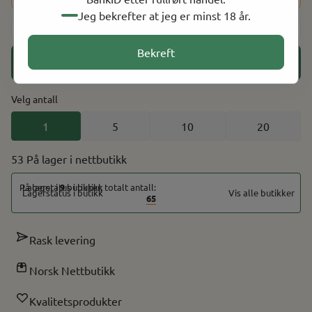
Jeg bekrefter at jeg er minst 18 år.
-
+
Bekreft
Legg i handlekurv
Velg antall
1
5
10
20
53 På lager
På lager i
9
butikker, totalt antall:
Vis alle butikker
65
Rask levering
Norsk Nettbutikk
Kvalitetsprodukter