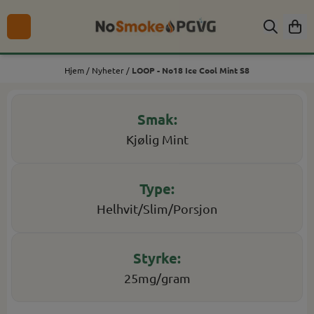
Hopp til innhold
Hjem
/
Nyheter
/
LOOP - No18 Ice Cool Mint S8
Kjølig Mint
Helhvit/Slim/Porsjon
25mg/gram