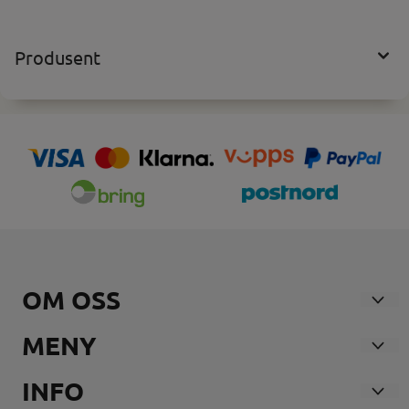
Produsent
OM OSS
Nosmoke AS
MENY
Andebuveien 21
Våre Butikker
INFO
3170 SEM