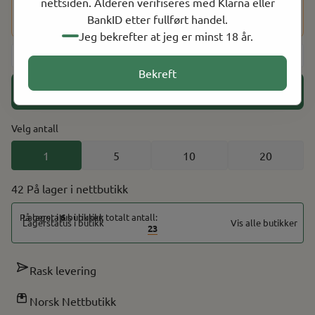
nettsiden. Alderen verifiseres med Klarna eller
du har fullført kjøpet, vil du bli bedt om å bekrefte alderen
BankID etter fullført handel.
din ved hjelp av BankID for å fullføre bestillingen.
Jeg bekrefter at jeg er minst 18 år.
-
+
Bekreft
Legg i handlekurv
Velg antall
1
5
10
20
42 På lager
På lager i
6
butikker, totalt antall:
Vis alle butikker
23
Rask levering
Norsk Nettbutikk