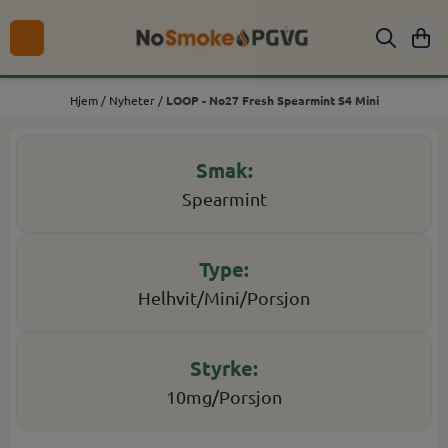
Hopp til innhold
Hjem
/
Nyheter
/
LOOP - No27 Fresh Spearmint S4 Mini
Spearmint
Helhvit/Mini/Porsjon
10mg/Porsjon