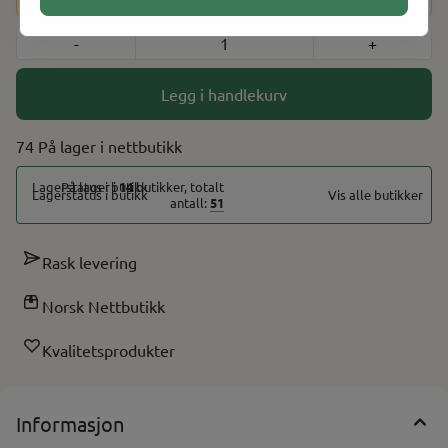
-
+
Legg i handlekurv
74 På lager
På lager i
14
butikker, totalt
Vis alle butikker
antall:
51
Rask levering
Norsk Nettbutikk
Kvalitetsprodukter
Informasjon