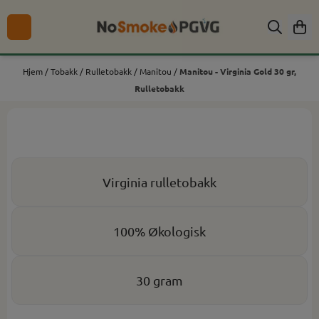
Hopp til innhold
Hjem
/
Tobakk
/
Rulletobakk
/
Manitou
/
Manitou - Virginia Gold 30 gr,
Rulletobakk
Virginia rulletobakk
100% Økologisk
30 gram