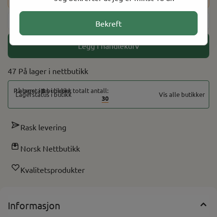
-
+
Bekreft
Legg i handlekurv
47 På lager
På lager i
8
butikker, totalt antall:
Vis alle butikker
30
Rask levering
Norsk Nettbutikk
Kvalitetsprodukter
Informasjon