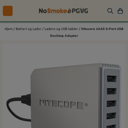
Hopp til innhold
Hjem
/
Batteri og Lader
/
Ladere og USB kabler
/
Nitecore UA55 5-Port USB
Desktop Adapter