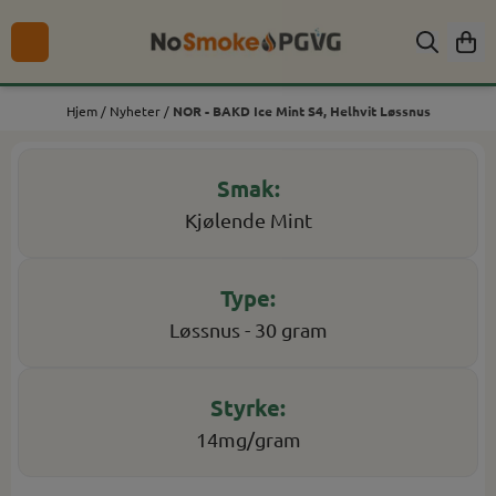
Hopp til innhold
Hjem
/
Nyheter
/
NOR - BAKD Ice Mint S4, Helhvit Løssnus
Kjølende Mint
Løssnus - 30 gram
14mg/gram