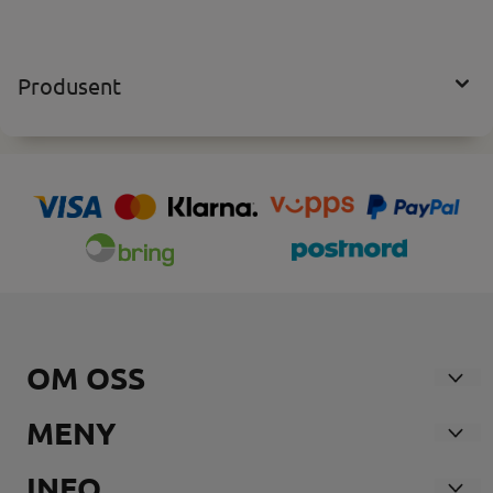
Produsent
OM OSS
Nosmoke AS
MENY
Andebuveien 21
Våre Butikker
INFO