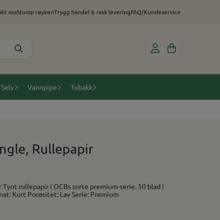
kt oss
Stump røyken
Trygg handel & rask levering
FAQ/Kundeservice
 Selv
Vannpipe
Tobakk
gle, Rullepapir
d i
pakken. Forbrenning: Sakte Format: Kort Porøsitet: Lav Serie: Premium