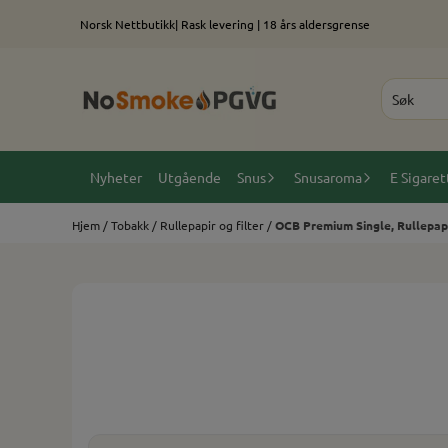
Hopp til innhold
Norsk Nettbutikk| Rask levering | 18 års aldersgrense
Nyheter
Utgående
Snus
Snusaroma
E Sigaret
Hjem
/
Tobakk
/
Rullepapir og filter
/
OCB Premium Single, Rullepap