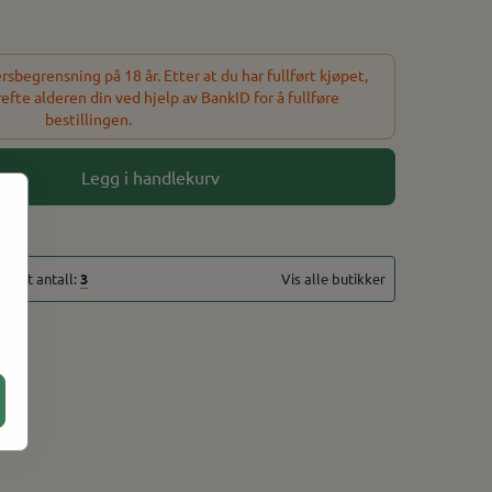
sbegrensning på 18 år. Etter at du har fullført kjøpet,
refte alderen din ved hjelp av BankID for å fullføre
bestillingen.
Legg i handlekurv
totalt antall:
3
Vis alle butikker