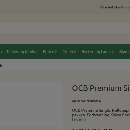
Våre butikker
Konta
ter, Tanker og Mods
Ejuice
Coiler
Batteri og Lader
Bland
ir
OCB Premium Sin
Art.nr:
SOL9810SMA
OCB Premium Single, Rullepapir Tynt rullepapir i OCBs sorte premium-serie. 50 bla
Les mer