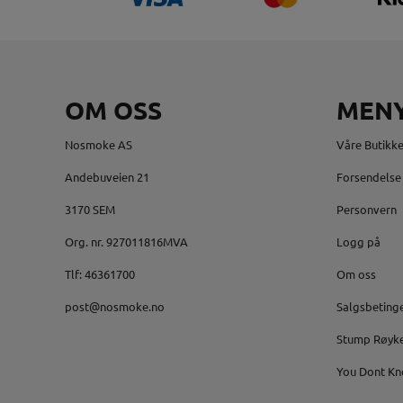
OM OSS
MEN
Nosmoke AS
Våre Butikke
Andebuveien 21
Forsendelse 
3170 SEM
Personvern
Org. nr. 927011816MVA
Logg på
Tlf:
46361700
Om oss
post@nosmoke.no
Salgsbeting
Stump Røyk
You Dont Kn