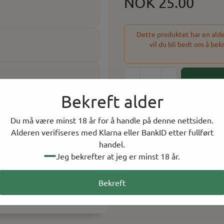
NOK 25.00
Dette produktet har en alder
vil du bli bedt om å bek
-
+
Bekreft alder
232 På lager
Du må være minst 18 år for å handle på denne nettsiden.
På lager i
1
butikker, 
Alderen verifiseres med Klarna eller BankID etter fullført
handel.
Jeg bekrefter at jeg er minst 18 år.
Rask levering
Norsk Nettbutikk
Bekreft
Kvalitetsprodukter