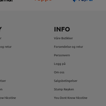
Y
INFO
r
Våre Butikker
og retur
Forsendelse og retur
Personvern
Logg på
Om oss
elser
Salgsbetingelser
en
Stump Røyken
ow Nicotine
You Dont Know Nicotine