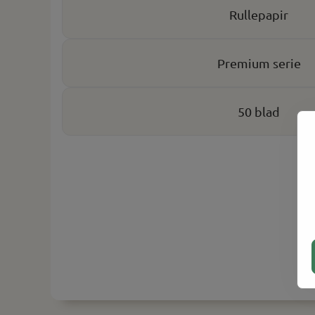
Rullepapir
Premium serie
50 blad