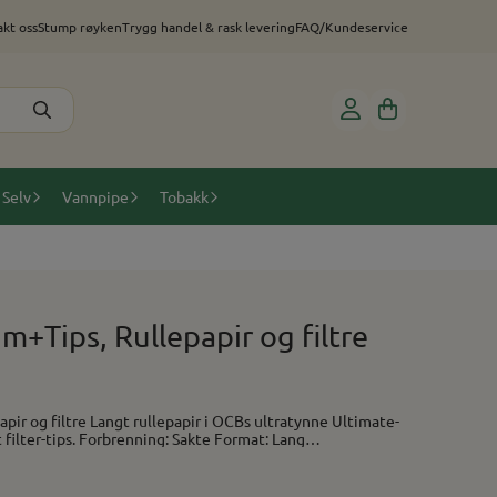
kt oss
Stump røyken
Trygg handel & rask levering
FAQ/Kundeservice
 Selv
Vannpipe
Tobakk
m+Tips, Rullepapir og filtre
 OCBs ultratynne Ultimate-
g: Sakte Format: Lang