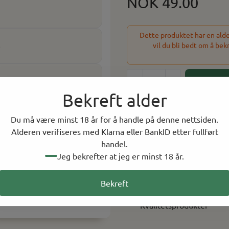
NOK 49.00
Dette produktet har en alder
vil du bli bedt om å bek
e
akken
-
+
Bekreft alder
7 På lager
Du må være minst 18 år for å handle på denne nettsiden.
På lager i
12
butikker, tot
Alderen verifiseres med Klarna eller BankID etter fullført
handel.
Jeg bekrefter at jeg er minst 18 år.
Rask levering
Norsk Nettbutikk
Bekreft
Kvalitetsprodukter