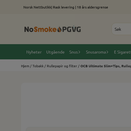
Hopp til innhold
Norsk Nettbutikk| Rask levering | 18 års aldersgrense
Nyheter
Utgående
Snus
Snusaroma
E Sigaret
Hjem
/
Tobakk
/
Rullepapir og filter
/
OCB Ultimate Slim+Tips, Rullep