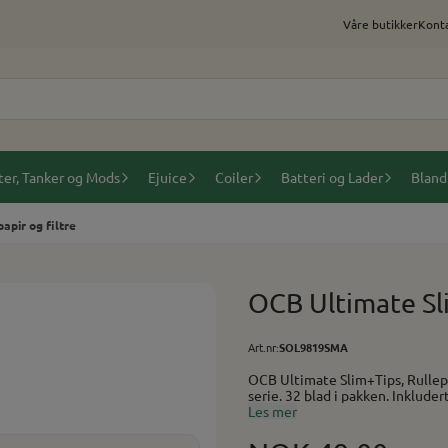
Våre butikker
Konta
ter, Tanker og Mods
Ejuice
Coiler
Batteri og Lader
Bland
apir og filtre
OCB Ultimate Sli
Art.nr:
SOL9819SMA
OCB Ultimate Slim+Tips, Rullepapir og filtre Langt rullepapir i
serie. 32 blad i pakken. Inkludert filter-tips. Forbrennin
Les mer
Porøsitet: Lav Serie: Ultimate