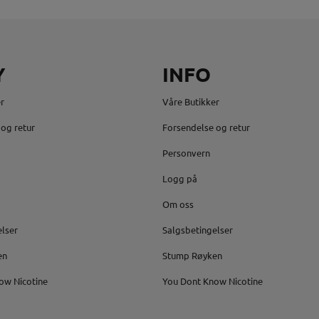
Y
INFO
r
Våre Butikker
og retur
Forsendelse og retur
Personvern
Logg på
Om oss
elser
Salgsbetingelser
en
Stump Røyken
ow Nicotine
You Dont Know Nicotine