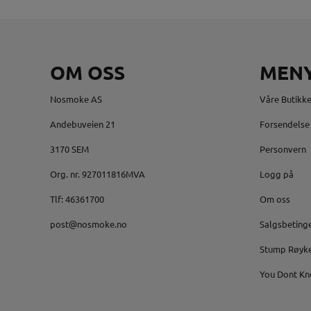
OM OSS
MEN
Nosmoke AS
Våre Butikke
Andebuveien 21
Forsendelse 
3170 SEM
Personvern
Org. nr. 927011816MVA
Logg på
Tlf:
46361700
Om oss
post@nosmoke.no
Salgsbeting
Stump Røyk
You Dont Kn