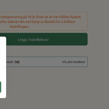
sbegrensning på 18 år. Etter at du har fullført kjøpet,
refte alderen din ved hjelp av BankID for å fullføre
bestillingen.
Legg i handlekurv
alt antall:
142
Vis alle butikker