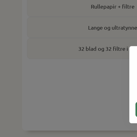
Rullepapir + filtre
Lange og ultratynn
32 blad og 32 filtre i p