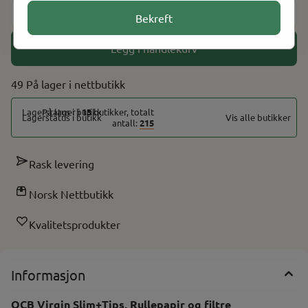
-
+
Bekreft
Legg i handlekurv
49 På lager
På lager i
13
butikker, totalt
Vis alle butikker
antall:
215
Rask levering
Norsk Nettbutikk
Kvalitetsprodukter
Informasjon
OCB Virgin Slim+Tips, Rullepapir og filtre