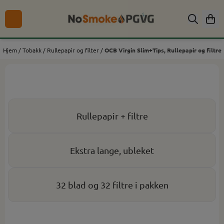
Hopp til innhold
Hjem
/
Tobakk
/
Rullepapir og filter
/
OCB Virgin Slim+Tips, Rullepapir og filtre
Rullepapir + filtre
Ekstra lange, ubleket
32 blad og 32 filtre i pakken