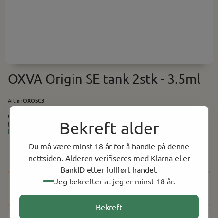
OXVA Origin SE tank 2stk - 3.5ml
Art.nr:
OXOSC3
Oxva Origin SE tank er tanken som følger med på Oxva Origin SE.
Bekreft alder
Denne tanken er en pod som kun passer til Oxva Origin SE
Les mer
startsettet.
Du må være minst 18 år for å handle på denne
NOK 49.00
nettsiden. Alderen verifiseres med Klarna eller
BankID etter fullført handel.
Dette produktet har en aldersbegrensning på 18 år. Etter at
Jeg bekrefter at jeg er minst 18 år.
du har fullført kjøpet, vil du bli bedt om å bekrefte alderen
din ved hjelp av BankID for å fullføre bestillingen.
Bekreft