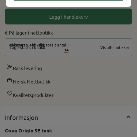
-
+
Legg i handlekurv
6 På lager
På lager i
5
butikker, totalt antall:
Vis alle butikker
14
Rask levering
Norsk Nettbutikk
Kvalitetsprodukter
Informasjon
Oxva Origin SE tank