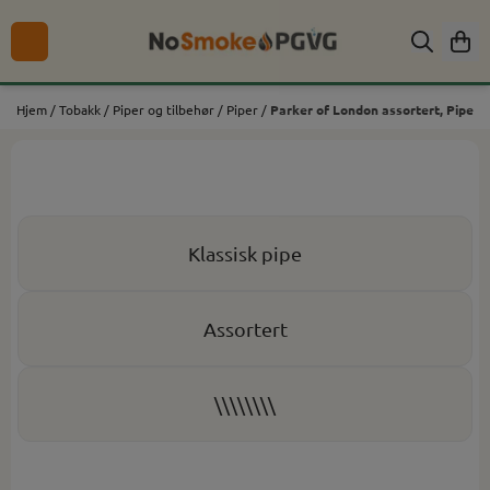
Hopp til innhold
Hjem
/
Tobakk
/
Piper og tilbehør
/
Piper
/
Parker of London assortert, Pipe
Klassisk pipe
Assortert
\\\\\\\\