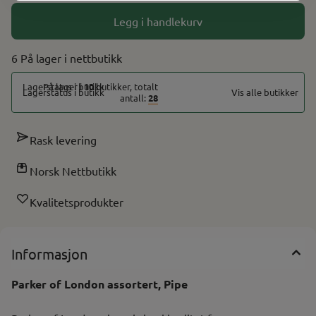
Legg i handlekurv
6 På lager
På lager i
10
butikker, totalt
Vis alle butikker
antall:
28
Rask levering
Norsk Nettbutikk
Kvalitetsprodukter
Informasjon
Parker of London assortert, Pipe