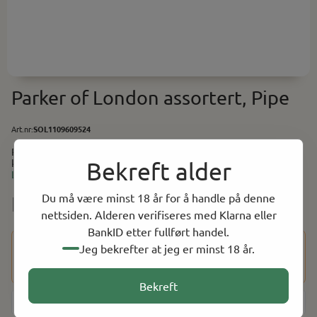
Parker of London assortert, Pipe
Art.nr:
SOL1109609524
Parker of London assortert, Pipe Parker of London gir maksimal
kvalitet for pengene - pipene er "rejects" fra Dunhillfabrikken
Bekreft alder
utenfor London med små og uvesentlige estetiske feil.
Les mer
Du må være minst 18 år for å handle på denne
NOK 790.00
nettsiden. Alderen verifiseres med Klarna eller
BankID etter fullført handel.
Dette produktet har en aldersbegrensning på 18 år. Etter at
Jeg bekrefter at jeg er minst 18 år.
du har fullført kjøpet, vil du bli bedt om å bekrefte alderen
din ved hjelp av BankID for å fullføre bestillingen.
Bekreft
-
+