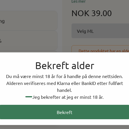
Les mer
NOK 39.00
ng
%
Dette produktet har en alder
vil du bli bedt om å bek
bakk
Bekreft alder
Du må være minst 18 år for å handle på denne nettsiden.
-
+
Alderen verifiseres med Klarna eller BankID etter fullført
handel.
20 På lager
Jeg bekrefter at jeg er minst 18 år.
På lager i
0
butikker, 
Bekreft
Rask levering