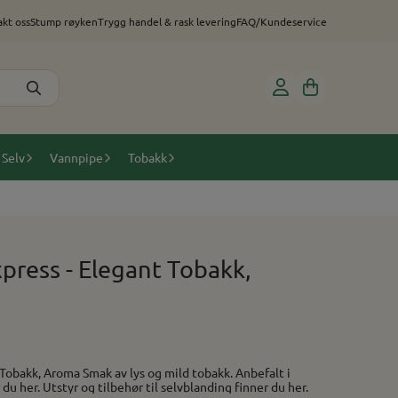
kt oss
Stump røyken
Trygg handel & rask levering
FAQ/Kundeservice
 Selv
Vannpipe
Tobakk
press - Elegant Tobakk,
 og mild tobakk. Anbefalt i
miks: 1-2% Baser (PG/VG) finner du her. Utstyr og tilbehør til selvblanding finner du her.