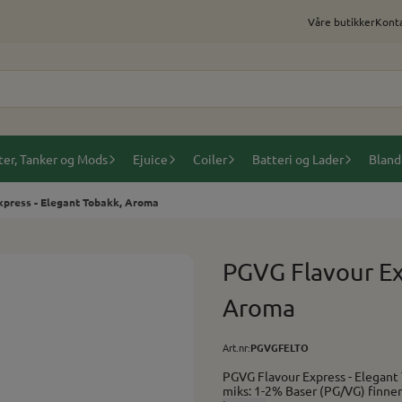
Våre butikker
Konta
ter, Tanker og Mods
Ejuice
Coiler
Batteri og Lader
Bland
press - Elegant Tobakk, Aroma
PGVG Flavour Ex
Aroma
Art.nr:
PGVGFELTO
PGVG Flavour Express - Elegant Tobakk, Aroma Smak av lys