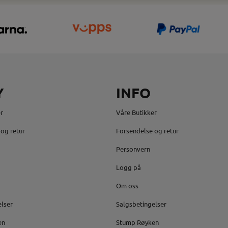
Y
INFO
r
Våre Butikker
og retur
Forsendelse og retur
Personvern
Logg på
Om oss
elser
Salgsbetingelser
en
Stump Røyken