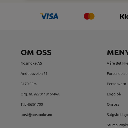
OM OSS
MEN
Nosmoke AS
Våre Butikke
Andebuveien 21
Forsendelse 
3170 SEM
Personvern
Org. nr. 927011816MVA
Logg på
Tlf:
46361700
Om oss
post@nosmoke.no
Salgsbeting
Stump Røyk