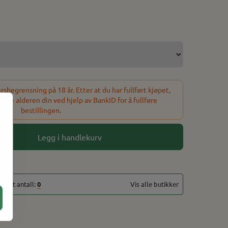
sbegrensning på 18 år. Etter at du har fullført kjøpet,
refte alderen din ved hjelp av BankID for å fullføre
bestillingen.
Legg i handlekurv
totalt antall:
0
Vis alle butikker