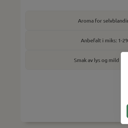
Aroma for selvblandi
Anbefalt i miks: 1-2
Smak av lys og mild to