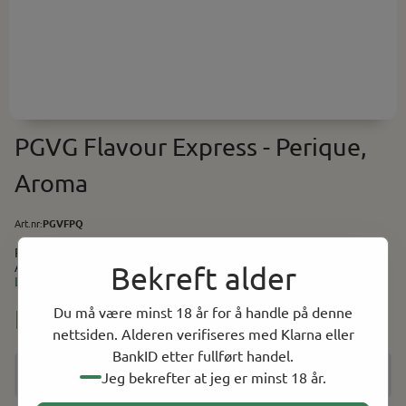
PGVG Flavour Express - Perique,
Aroma
Art.nr:
PGVFPQ
PGVG Flavour Express - Perique, Aroma Smak av sterk tobakk.
Anbefalt i miks: 1-2% Baser (PG/VG) finner du her. Utstyr og
Bekreft alder
tilbehør til selvblanding finner du her.
Les mer
Du må være minst 18 år for å handle på denne
NOK 39.00
nettsiden. Alderen verifiseres med Klarna eller
BankID etter fullført handel.
Jeg bekrefter at jeg er minst 18 år.