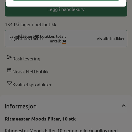
Legg i handlekurv
134 På lager
På lager i
10
butikker, totalt
Vis alle butikker
antall:
34
Rask levering
Norsk Nettbutikk
Kvalitetsprodukter
Informasjon
Ritmeester Moods Filter, 10 stk
Ritmeester Moods Filter 10p er en mild cigarillos med