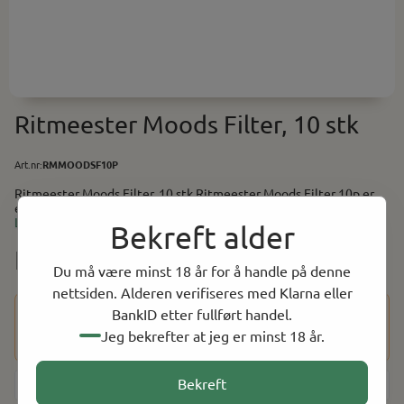
Ritmeester Moods Filter, 10 stk
Art.nr:
RMMOODSF10P
Ritmeester Moods Filter, 10 stk Ritmeester Moods Filter 10p er
en mild cigarillos med filter og aroma av tobakk fra Ritmeester.
Les mer
Styrke: 2/5 Gauge: 20 Lengde: 6-8cm
Bekreft alder
NOK 229.00
Du må være minst 18 år for å handle på denne
nettsiden. Alderen verifiseres med Klarna eller
Dette produktet har en aldersbegrensning på 18 år. Etter at
BankID etter fullført handel.
du har fullført kjøpet, vil du bli bedt om å bekrefte alderen
Jeg bekrefter at jeg er minst 18 år.
din ved hjelp av BankID for å fullføre bestillingen.
Bekreft
-
+