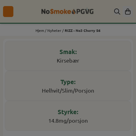
Hopp til innhold
Hjem
/
Nyheter
/
RIZZ - No3 Cherry S6
Kirsebær
Helhvit/Slim/Porsjon
14.8mg/porsjon