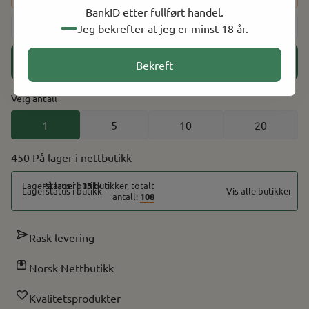
BankID etter fullført handel.
-
+
Jeg bekrefter at jeg er minst 18 år.
Legg i handlekurv
Bekreft
Velg antall
1
5
10
20
450 På lager
På lager i
13
butikker, totalt
Vis alle butikker
antall:
108
Rask levering
Norsk Nettbutikk
Kvalitetsprodukter