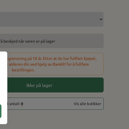
Få beskjed når varen er på lager
sbegrensning på 18 år. Etter at du har fullført kjøpet,
refte alderen din ved hjelp av BankID for å fullføre
bestillingen.
Ikke på lager
totalt antall:
0
Vis alle butikker