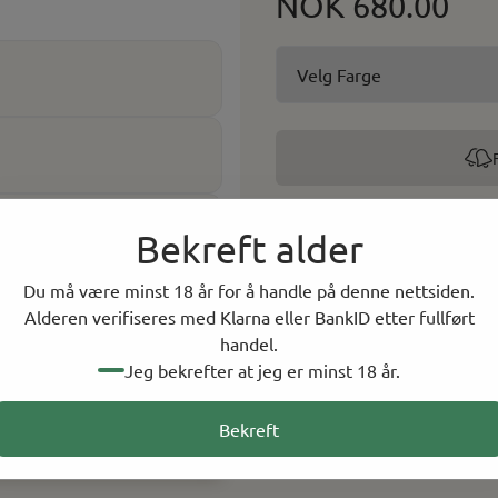
NOK 680.00
Dette produktet har en alder
iden
Bekreft alder
vil du bli bedt om å bek
Du må være minst 18 år for å handle på denne nettsiden.
Alderen verifiseres med Klarna eller BankID etter fullført
-
+
handel.
Jeg bekrefter at jeg er minst 18 år.
På lager i
0
butikker, 
Bekreft
Rask levering