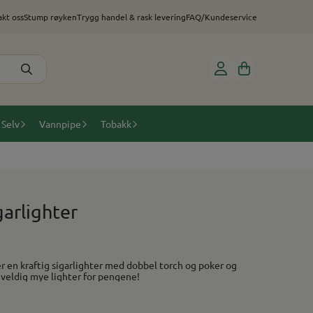
kt oss
Stump røyken
Trygg handel & rask levering
FAQ/Kundeservice
 Selv
Vannpipe
Tobakk
arlighter
punch-kutter på siden. Dette er veldig mye lighter for pengene!