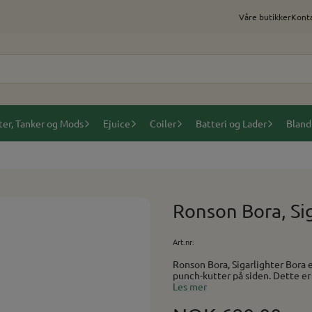
Våre butikker
Konta
ter, Tanker og Mods
Ejuice
Coiler
Batteri og Lader
Bland
Ronson Bora, Sig
Art.nr:
Ronson Bora, Sigarlighter Bora er en kraftig sigarlighter med dobbel torch og poker og
Les mer