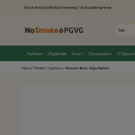
Hopp til innhold
Norsk Nettbutikk| Rask levering | 18 års aldersgrense
Nyheter
Utgående
Snus
Snusaroma
E Sigaret
Hjem
/
Tobakk
/
Lightere
/
Ronson Bora, Sigarlighter