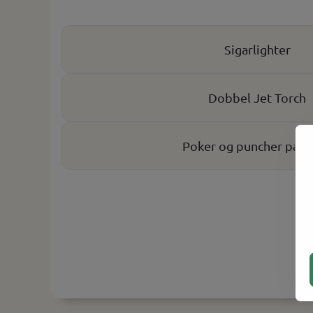
Sigarlighter
Dobbel Jet Torch
Poker og puncher på s