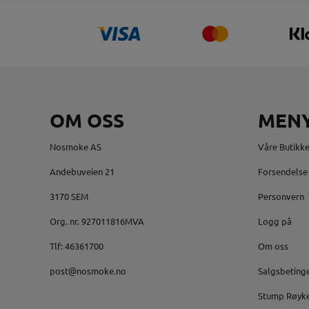
OM OSS
MEN
Nosmoke AS
Våre Butikke
Andebuveien 21
Forsendelse 
3170 SEM
Personvern
Org. nr. 927011816MVA
Logg på
Tlf:
46361700
Om oss
post@nosmoke.no
Salgsbeting
Stump Røyk