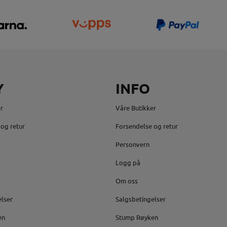
Y
INFO
r
Våre Butikker
og retur
Forsendelse og retur
Personvern
Logg på
Om oss
elser
Salgsbetingelser
en
Stump Røyken