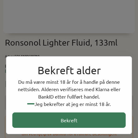
Ronsonol Lighter Fluid, 133ml
Art.nr:
SOL1109609710
Ronsonol Lighter Fluid 133ml
Bekreft alder
Les mer
Du må være minst 18 år for å handle på denne
NOK 69.00
nettsiden. Alderen verifiseres med Klarna eller
BankID etter fullført handel.
Få beskjed når varen er på lager
Jeg bekrefter at jeg er minst 18 år.
Bekreft
Dette produktet har en aldersbegrensning på 18 år. Etter at
du har fullført kjøpet, vil du bli bedt om å bekrefte alderen
din ved hjelp av BankID for å fullføre bestillingen.