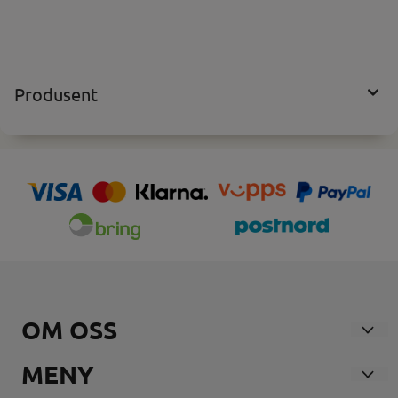
Produsent
OM OSS
Nosmoke AS
MENY
Andebuveien 21