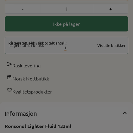
-
+
Ikke på lager
På lager i
1
butikker, totalt antall:
Vis alle butikker
1
Rask levering
Norsk Nettbutikk
Kvalitetsprodukter
Informasjon
Ronsonol Lighter Fluid 133ml