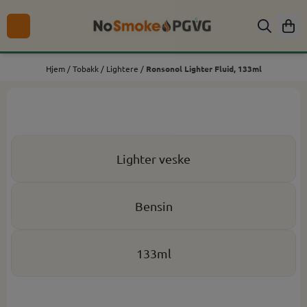
Hopp til innhold
Hjem
/
Tobakk
/
Lightere
/
Ronsonol Lighter Fluid, 133ml
Lighter veske
Bensin
133ml