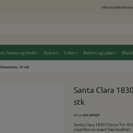
Våre butikker
Konta
ter, Tanker og Mods
Ejuice
Coiler
Batteri og Lader
Bland
 Chocolate, 10 stk
Santa Clara 1830
stk
Art.nr:
SOL181021
Santa Clara 1830 Chicos Tin 10 Chocolate, 10 stk Chico
cigarillos av svært høy kvalite