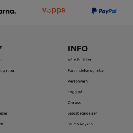
Y
INFO
r
Våre Butikker
og retur
Forsendelse og retur
Personvern
Logg på
Om oss
elser
Salgsbetingelser
en
Stump Røyken