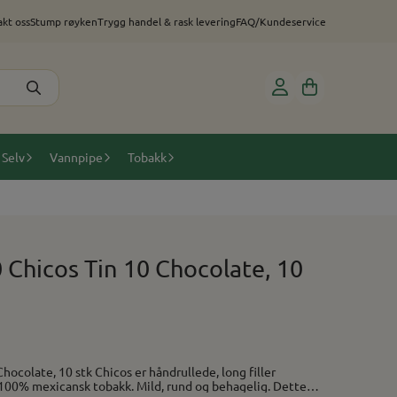
kt oss
Stump røyken
Trygg handel & rask levering
FAQ/Kundeservice
 Selv
Vannpipe
Tobakk
 Chicos Tin 10 Chocolate, 10
s er håndrullede, long filler
t. 100% mexicansk tobakk. Mild, rund og behagelig. Dette