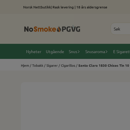
Hopp til innhold
Norsk Nettbutikk| Rask levering | 18 års aldersgrense
Nyheter
Utgående
Snus
Snusaroma
E Sigaret
Hjem
/
Tobakk
/
Sigarer
/
Cigarillos
/
Santa Clara 1830 Chicos Tin 10