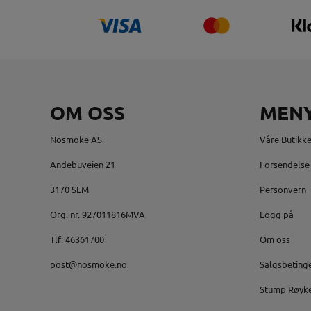
OM OSS
MEN
Nosmoke AS
Våre Butikke
Andebuveien 21
Forsendelse 
3170 SEM
Personvern
Org. nr. 927011816MVA
Logg på
Tlf:
46361700
Om oss
post@nosmoke.no
Salgsbeting
Stump Røyk