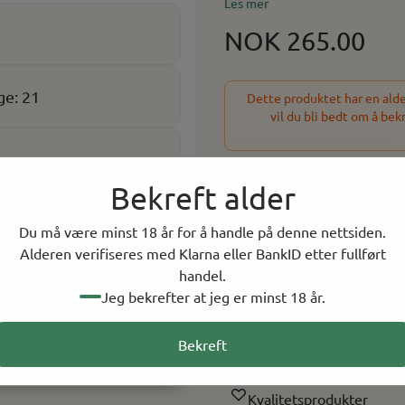
er en annen liga kvalitetsmessig
Les mer
større håndrullede fra Santa Clara. Tilsatt en subtil og behagelig sjokoladearoma. 
Mild Gauge: 21 Lengde: 9cm
NOK 265.00
e: 21
Dette produktet har en alder
vil du bli bedt om å bek
-
+
Bekreft alder
5 På lager
Du må være minst 18 år for å handle på denne nettsiden.
Alderen verifiseres med Klarna eller BankID etter fullført
På lager i
5
butikker, to
handel.
Jeg bekrefter at jeg er minst 18 år.
Rask levering
Bekreft
Norsk Nettbutikk
Kvalitetsprodukter