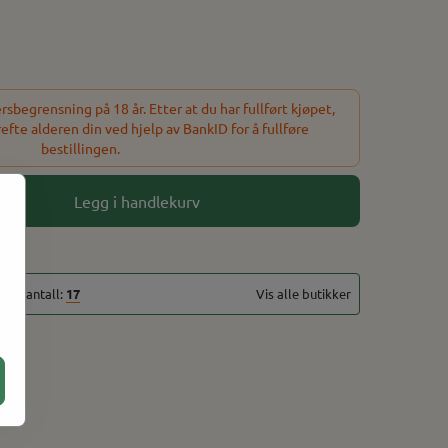
 enn maskinrullede cigarillos, aromaen er svært lik de
Styrke:
sbegrensning på 18 år. Etter at du har fullført kjøpet,
refte alderen din ved hjelp av BankID for å fullføre
bestillingen.
Legg i handlekurv
talt antall:
17
Vis alle butikker