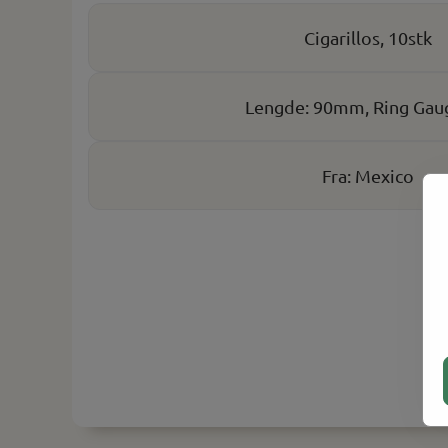
Cigarillos, 10stk
Lengde: 90mm, Ring Gaug
Fra: Mexico