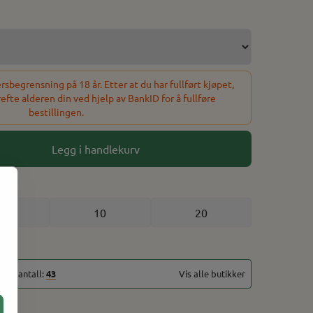
sbegrensning på 18 år. Etter at du har fullført kjøpet,
refte alderen din ved hjelp av BankID for å fullføre
bestillingen.
Legg i handlekurv
5
10
20
talt antall:
43
Vis alle butikker