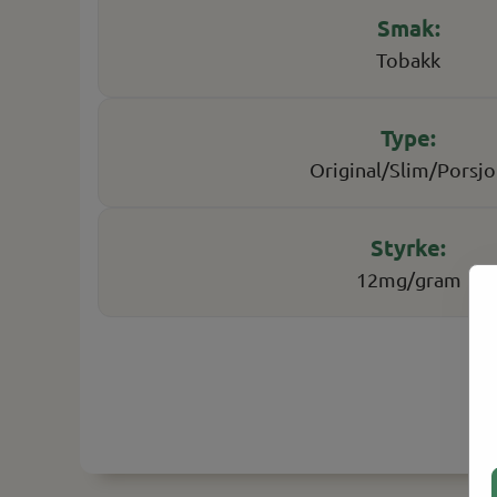
Tobakk
Original/Slim/Porsj
12mg/gram