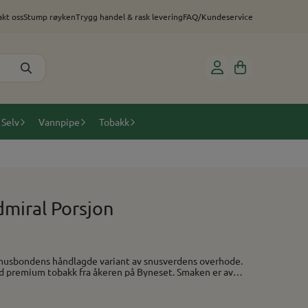
kt oss
Stump røyken
Trygg handel & rask levering
FAQ/Kundeservice
 Selv
Vannpipe
Tobakk
miral Porsjon
d premium tobakk fra åkeren på Byneset. Smaken er av
k drakt. Original snus = Brun pose. Brunt
: Tobakk. Type: Original
Styrke: 12mg/gram