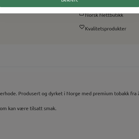
Rask levering
Norsk Nettbutikk
Kvalitetsprodukter
rhode. Produsert og dyrket i Norge med premium tobakk fra åk
som kan være tilsatt smak.