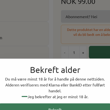
NOK 99.00
Dette produktet har en alder
vil du bli bedt om å bek
on
-
+
Velg antall
Bekreft alder
1
Du må være minst 18 år for å handle på denne nettsiden.
Alderen verifiseres med Klarna eller BankID etter fullført
24 På lager
handel.
På lager i
9
butikker, to
Jeg bekrefter at jeg er minst 18 år.
Bekreft