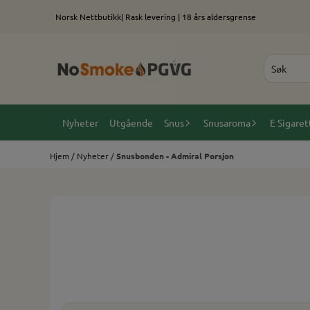
Hopp til innhold
Norsk Nettbutikk| Rask levering | 18 års aldersgrense
Nyheter
Utgående
Snus
Snusaroma
E Sigaret
Hjem
/
Nyheter
/
Snusbonden - Admiral Porsjon