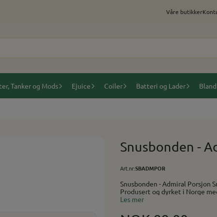
Våre butikker
Konta
ter, Tanker og Mods
Ejuice
Coiler
Batteri og Lader
Bland
Snusbonden - Ad
Art.nr:
SBADMPOR
Snusbonden - Admiral Porsjon Snusbondens håndlagde variant av snusverdens overhode.
Produsert og dyrket i Norge me
klassisk original white porsjonsnus i en lokal nors
Les mer
innhold. Tobakk, som kan være tilsatt smak. Praktisk info: Smak
Porsjonsformat: Slim 