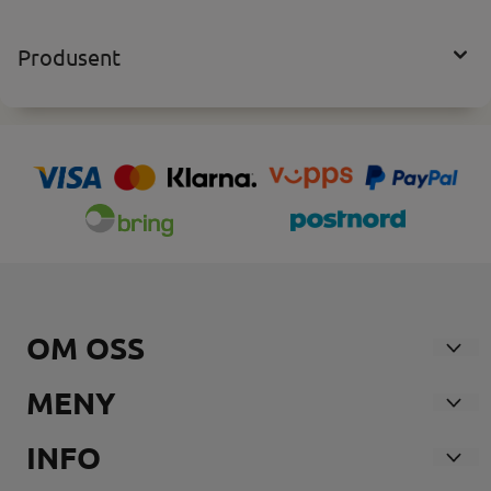
Produsent
OM OSS
Nosmoke AS
MENY
Andebuveien 21
Våre Butikker
INFO
3170 SEM
Forsendelse og retur