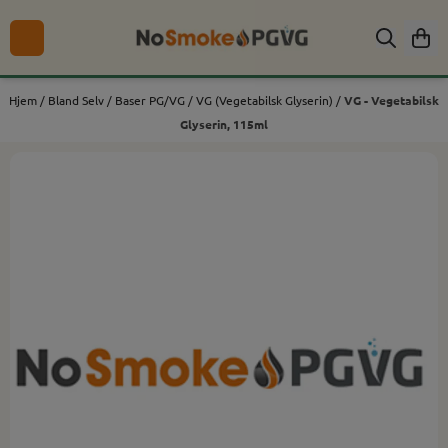
Hopp til innhold
Hjem
/
Bland Selv
/
Baser PG/VG
/
VG (Vegetabilsk Glyserin)
/
VG - Vegetabilsk
Glyserin, 115ml