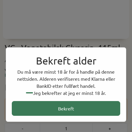
VG - Vegetabilsk Glyserin, 115ml
Bekreft alder
Art.nr:
BMVG115ML
VG - Vegetabilsk Glyserin, 115ml
Du må være minst 18 år for å handle på denne
Les mer
nettsiden. Alderen verifiseres med Klarna eller
NOK 89.00
BankID etter fullført handel.
Jeg bekrefter at jeg er minst 18 år.
Dette produktet har en aldersbegrensning på 18 år. Etter at
Bekreft
du har fullført kjøpet, vil du bli bedt om å bekrefte alderen
din ved hjelp av BankID for å fullføre bestillingen.
-
+