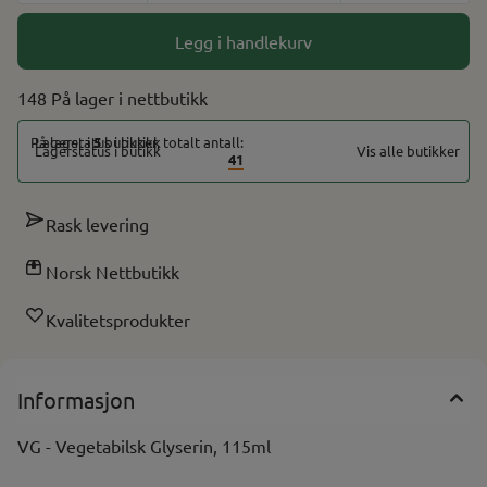
Legg i handlekurv
148 På lager
På lager i
5
butikker, totalt antall:
Vis alle butikker
41
Rask levering
Norsk Nettbutikk
Kvalitetsprodukter
Informasjon
VG - Vegetabilsk Glyserin, 115ml