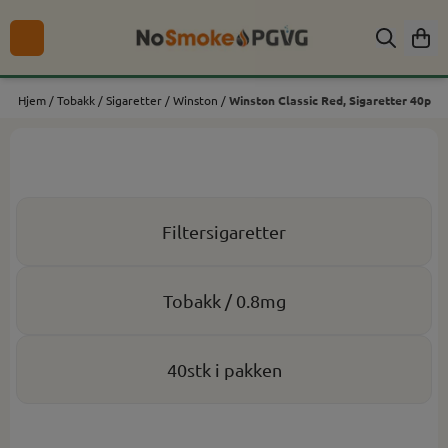
Hopp til innhold
Hjem
/
Tobakk
/
Sigaretter
/
Winston
/
Winston Classic Red, Sigaretter 40p
Filtersigaretter
Tobakk / 0.8mg
40stk i pakken