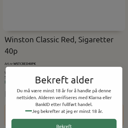
Winston Classic Red, Sigaretter
40p
Art.nr:
WSTCRED40PK
Winston Classic Red, Sigaretter 40p En klassisk filtersigarett.
Bekreft alder
Smak: Tobakk Format: Normal lengde Nikotin: 0.8mg Antall i
pakken: 40stk
Les mer
Du må være minst 18 år for å handle på denne
NOK 239.00
nettsiden. Alderen verifiseres med Klarna eller
BankID etter fullført handel.
Dette produktet har en aldersbegrensning på 18 år. Etter at
Jeg bekrefter at jeg er minst 18 år.
du har fullført kjøpet, vil du bli bedt om å bekrefte alderen
din ved hjelp av BankID for å fullføre bestillingen.
Bekreft