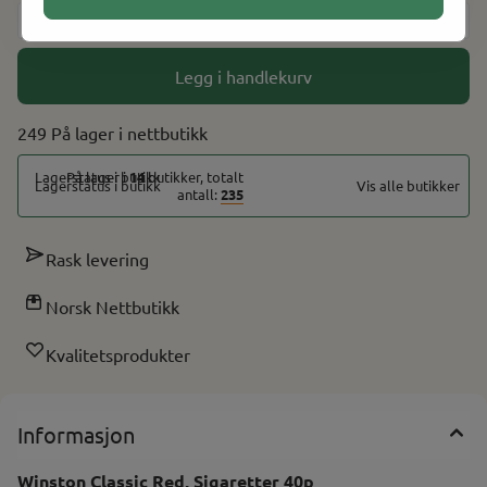
-
+
Legg i handlekurv
249 På lager
På lager i
14
butikker, totalt
Vis alle butikker
antall:
235
Rask levering
Norsk Nettbutikk
Kvalitetsprodukter
Informasjon
Winston Classic Red, Sigaretter 40p