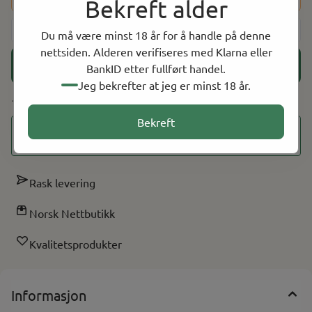
Bekreft alder
eske, 25 esker per kartong.
-
+
Du må være minst 18 år for å handle på denne
nettsiden. Alderen verifiseres med Klarna eller
Legg i handlekurv
BankID etter fullført handel.
Jeg bekrefter at jeg er minst 18 år.
102 På lager
Bekreft
På lager i
14
butikker, totalt
Vis alle butikker
antall:
244
Rask levering
Norsk Nettbutikk
Kvalitetsprodukter
Informasjon