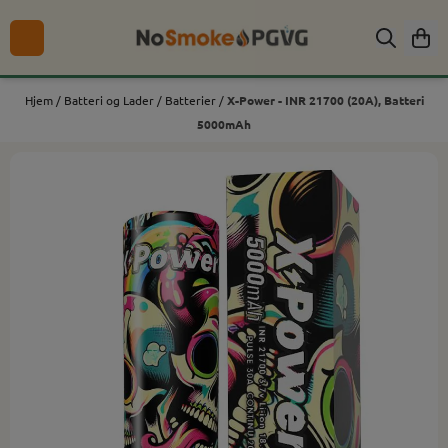
Hopp til innhold
Hjem
/
Batteri og Lader
/
Batterier
/
X-Power - INR 21700 (20A), Batteri
5000mAh