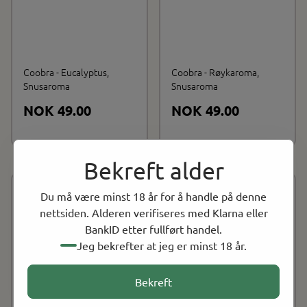
Coobra - Eucalyptus,
Coobra - Røykaroma,
Snusaroma
Snusaroma
NOK 49.00
NOK 49.00
Bekreft alder
Du må være minst 18 år for å handle på denne
25ml flaske
25ml flaske
nettsiden. Alderen verifiseres med Klarna eller
På lager
På lager
BankID etter fullført handel.
Holder til ca. 1kg snus
Holder til ca. 1kg snus
Jeg bekrefter at jeg er minst 18 år.
Smak av einebær
Smak av frisk sitron
Bekreft