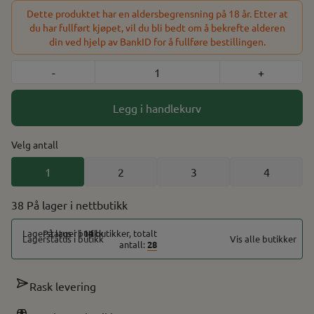
Smak av mint 0.180 kg / Ca 400 porsjoner
Dette produktet har en aldersbegrensning på 18 år. Etter at
du har fullført kjøpet, vil du bli bedt om å bekrefte alderen
din ved hjelp av BankID for å fullføre bestillingen.
-
+
Legg i handlekurv
Velg antall
1
2
3
4
38 På lager
På lager i
14
butikker, totalt
Vis alle butikker
antall:
28
Rask levering
På lager
På lager