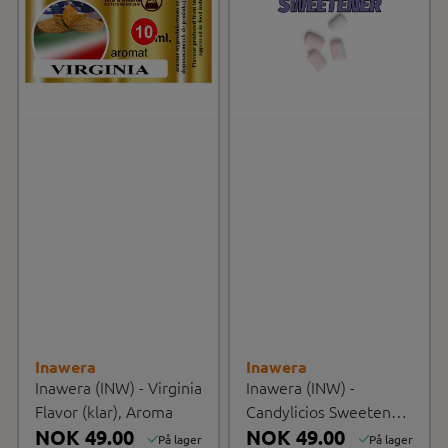
Inawera
Inawera
Inawera (INW) - Virginia
Inawera (INW) -
Flavor (klar), Aroma
Candylicios Sweetener,
NOK 49.00
Aroma
NOK 49.00
På lager
På lager