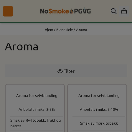
Hopp til innhold
Hjem
/
Bland Selv
/
Aroma
Aroma
Filter
Aroma for selvblanding
Aroma for selvblanding
Anbefalt i miks: 3-5%
Anbefalt i miks: 5-10%
Smak av Ry4 tobakk, frukt og
Smak av mørk tobakk
nøtter