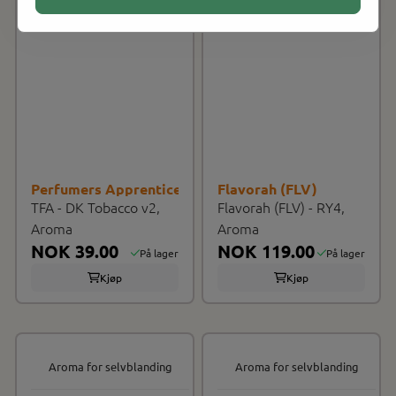
Perfumers Apprentice (TFA/TPA)
Flavorah (FLV)
TFA - DK Tobacco v2,
Flavorah (FLV) - RY4,
Aroma
Aroma
NOK 39.00
NOK 119.00
På lager
På lager
Kjøp
Kjøp
Aroma for selvblanding
Aroma for selvblanding