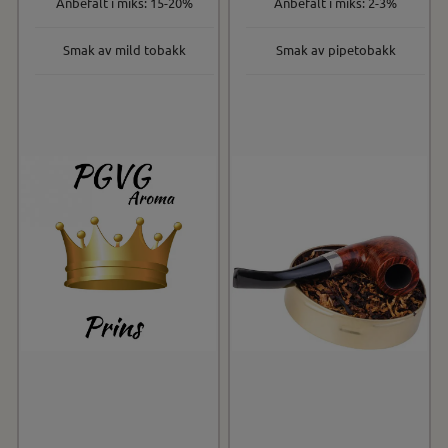
Anbefalt i miks: 15-20%
Anbefalt i miks: 2-3%
Smak av mild tobakk
Smak av pipetobakk