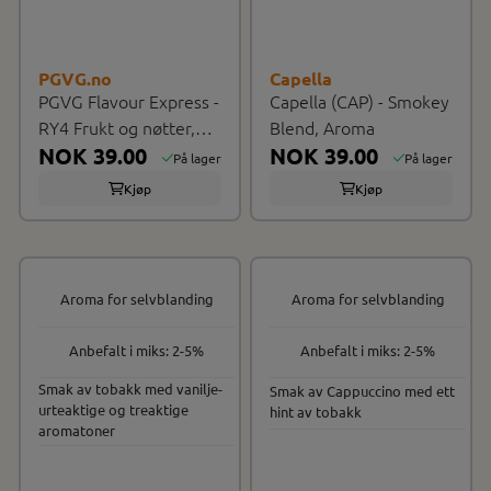
PGVG.no
Capella
PGVG Flavour Express -
Capella (CAP) - Smokey
RY4 Frukt og nøtter,
Blend, Aroma
Aroma
NOK 39.00
NOK 39.00
På lager
På lager
Kjøp
Kjøp
Aroma for selvblanding
Aroma for selvblanding
Anbefalt i miks: 2-5%
Anbefalt i miks: 2-5%
Smak av tobakk med vanilje-
Smak av Cappuccino med ett
urteaktige og treaktige
hint av tobakk
aromatoner