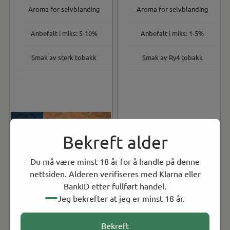
Aroma for selvblanding
Aroma for selvblanding
Anbefalt i miks: 5-10%
Anbefalt i miks: 1-5%
Smak av sterk tobakk
Smak av Ry4 tobakk
Bekreft alder
Du må være minst 18 år for å handle på denne
nettsiden. Alderen verifiseres med Klarna eller
BankID etter fullført handel.
Jeg bekrefter at jeg er minst 18 år.
Bekreft