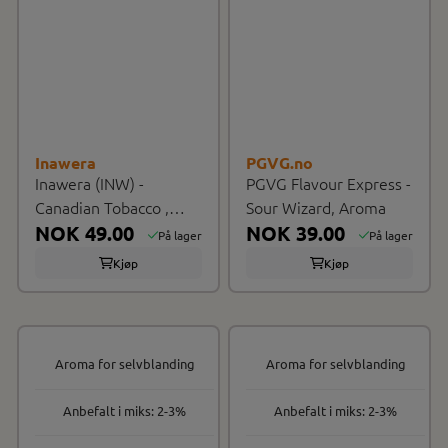
Inawera
PGVG.no
Inawera (INW) -
PGVG Flavour Express -
Canadian Tobacco ,
Sour Wizard, Aroma
Aroma
NOK 49.00
NOK 39.00
På lager
På lager
Kjøp
Kjøp
Aroma for selvblanding
Aroma for selvblanding
Anbefalt i miks: 2-3%
Anbefalt i miks: 2-3%